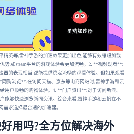
、和平精英等,雷神手游的加速效果更加出色,能够有效缩短加载
,如steam平台的游戏体验会更加流畅。2. **视频观看**:
速器的表现相当,都能提供稳定流畅的观看体验。但如果观看
**网购浏览**:在访问天猫、京东等电商网站时,雷神手游和云
用户顺畅的购物体验。4. **门户资讯**:对于访问新浪、
用户能够快速浏览新闻资讯。综合来看,雷神手游和云帆在不
上网需求选择最合适的加速器。
梭好用吗?全方位解决海外