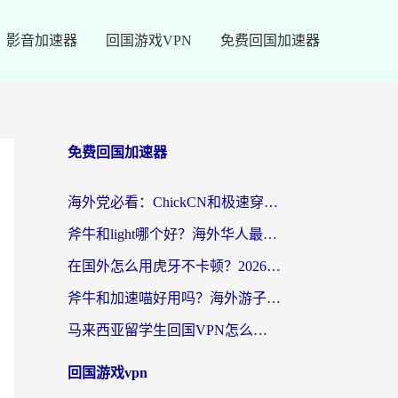
影音加速器
回国游戏VPN
免费回国加速器
免费回国加速器
海外党必看：ChickCN和极速穿梭VPN好用吗？3招教你选对回国加速器无缝刷国内资源
斧牛和light哪个好？海外华人最关心的回国加速器选择难题，一篇讲透
在国外怎么用虎牙不卡顿？2026海外华人亲测有效的回国加速器选择指南
斧牛和加速喵好用吗？海外游子的真实选择困境
马来西亚留学生回国VPN怎么选？3个避坑点+1款实测好用的加速器推荐
回国游戏vpn