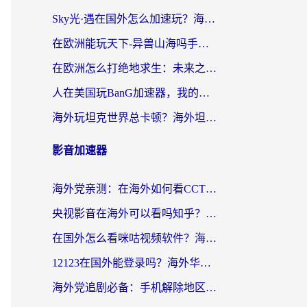
Sky光·遇在国外怎么加速玩？海外党亲测有效的国服游戏加速指南
在欧洲能玩天下-异兽山海吗手游？海外玩家的加速器生存指南
在欧洲怎么打绝地求生：未来之役不卡？留学生亲测的加速器避坑指南
人在美国玩BanG加速器，我的延迟终于绿了
海外玩坦克世界总卡顿？海外坦克世界加速器有哪些？实测好用的选择在这里
影音加速器
海外党亲测：在海外如何看CCTV？告别“仅限大陆播放”的实用指南
央视影音在海外可以看吗知乎？留学生亲测：3步解决地域限制+追剧自由
在国外怎么看咪咕视频软件？海外党亲测有效的回国加速方案
12123在国外能登录吗？海外华人必看的回国加速实用指南
海外党追剧必备：手机解除地区限制app怎么选？解决央视视频&国内剧地区限制全指南