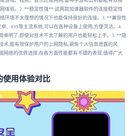
:无论是游戏、视频、音乐还是网购,雷神手游和云帆都能有效提
体验。2. **稳定性强**:这两款加速器软件的连接稳定性
络环境不太理想的情况下也能保持良好的连接。3. **兼容性
、安卓、iOS等主流系统,可以在各种设备上使用,方便灵活。4.
简单明了,即使对技术不太了解的用户也能轻松上手。5. **隐
密技术,能有效保护用户的上网隐私,避免个人信息泄露的风
国网络的优质选择,在各方面性能都有不错的表现,值得广大
的使用体验对比