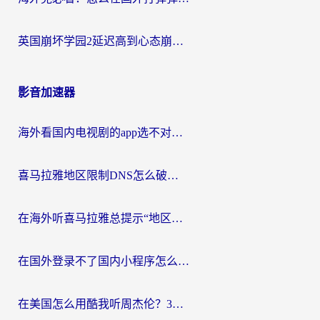
英国崩坏学园2延迟高到心态崩？海外党国服游戏加速终极指南
影音加速器
海外看国内电视剧的app选不对？这份回国加速器避坑指南帮你流畅追剧
喜马拉雅地区限制DNS怎么破？海外党听国内音乐听书的终极解决方案
在海外听喜马拉雅总提示“地区限制”？3步轻松解除+听国内音乐全攻略
在国外登录不了国内小程序怎么办？选对回国加速器，轻松解锁国内资源
在美国怎么用酷我听周杰伦？3步搞定海外听歌难题