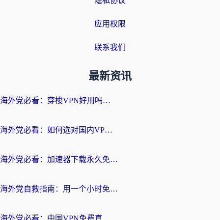
隐私协议
应用权限
联系我们
最新资讯
海外党必看：穿梭VPN好用吗？和云帆VPN对比哪个回国效果更好？附真实测评+避坑指南
海外党必看：如何选对国内VPN，实现无缝访问国内资源？
海外党必看：加速器下载永久免费版真的存在吗？教你无缝访问国内资源的正确姿势
海外党自救指南：用一个小时免费加速器，轻松打破国内资源访问壁垒？
海外党必看：中国VPN免费真的靠谱吗？手把手教你选对回国加速器