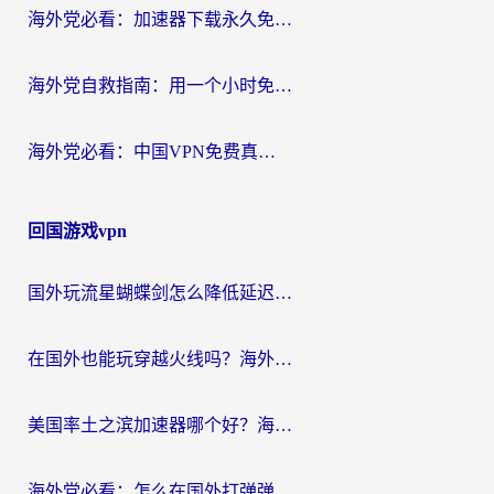
海外党必看：加速器下载永久免费版真的存在吗？教你无缝访问国内资源的正确姿势
海外党自救指南：用一个小时免费加速器，轻松打破国内资源访问壁垒？
海外党必看：中国VPN免费真的靠谱吗？手把手教你选对回国加速器
回国游戏vpn
国外玩流星蝴蝶剑怎么降低延迟？海外党必看的加速秘籍（含欧洲鸣潮&彩虹岛优化攻略）
在国外也能玩穿越火线吗？海外玩家国服游戏畅玩终极指南
美国率土之滨加速器哪个好？海外党国服游戏畅玩终极指南（附多游戏解决方案）
海外党必看：怎么在国外打弹弹堂不卡？番茄加速器亲测指南