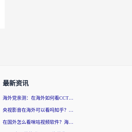
最新资讯
海外党亲测：在海外如何看CCTV？告别“仅限大陆播放”的实用指南
央视影音在海外可以看吗知乎？留学生亲测：3步解决地域限制+追剧自由
在国外怎么看咪咕视频软件？海外党亲测有效的回国加速方案