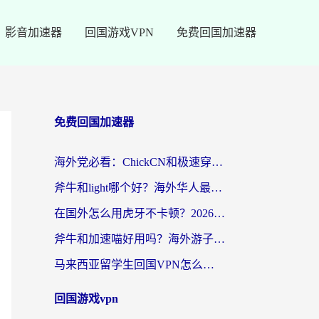
影音加速器
回国游戏VPN
免费回国加速器
免费回国加速器
海外党必看：ChickCN和极速穿梭VPN好用吗？3招教你选对回国加速器无缝刷国内资源
斧牛和light哪个好？海外华人最关心的回国加速器选择难题，一篇讲透
在国外怎么用虎牙不卡顿？2026海外华人亲测有效的回国加速器选择指南
斧牛和加速喵好用吗？海外游子的真实选择困境
马来西亚留学生回国VPN怎么选？3个避坑点+1款实测好用的加速器推荐
回国游戏vpn