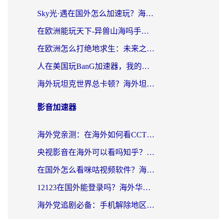
Sky光·遇在国外怎么加速玩？海外党亲测有效的国服游戏加速指南
在欧洲能玩天下-异兽山海吗手游？海外玩家的加速器生存指南
在欧洲怎么打绝地求生：未来之役不卡？留学生亲测的加速器避坑指南
人在美国玩BanG加速器，我的延迟终于绿了
海外玩坦克世界总卡顿？海外坦克世界加速器有哪些？实测好用的选择在这里
影音加速器
海外党亲测：在海外如何看CCTV？告别“仅限大陆播放”的实用指南
央视影音在海外可以看吗知乎？留学生亲测：3步解决地域限制+追剧自由
在国外怎么看咪咕视频软件？海外党亲测有效的回国加速方案
12123在国外能登录吗？海外华人必看的回国加速实用指南
海外党追剧必备：手机解除地区限制app怎么选？解决央视视频&国内剧地区限制全指南