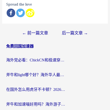
Spread the love
文
←
前一篇文章
后一篇文章
→
章
免费回国加速器
导
航
海外党必看：ChickCN和极速穿梭VPN好用吗？3招教你选对回国加速器无缝刷国内资源
斧牛和light哪个好？海外华人最关心的回国加速器选择难题，一篇讲透
在国外怎么用虎牙不卡顿？2026海外华人亲测有效的回国加速器选择指南
斧牛和加速喵好用吗？海外游子的真实选择困境