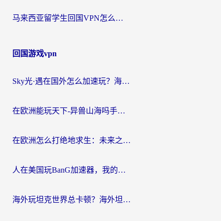
马来西亚留学生回国VPN怎么选？3个避坑点+1款实测好用的加速器推荐
回国游戏vpn
Sky光·遇在国外怎么加速玩？海外党亲测有效的国服游戏加速指南
在欧洲能玩天下-异兽山海吗手游？海外玩家的加速器生存指南
在欧洲怎么打绝地求生：未来之役不卡？留学生亲测的加速器避坑指南
人在美国玩BanG加速器，我的延迟终于绿了
海外玩坦克世界总卡顿？海外坦克世界加速器有哪些？实测好用的选择在这里