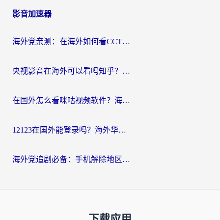
影音加速器
海外党亲测：在海外如何看CCTV？告别“仅限大陆播放”的实用指南
央视影音在海外可以看吗知乎？留学生亲测：3步解决地域限制+追剧自由
在国外怎么看咪咕视频软件？海外党亲测有效的回国加速方案
12123在国外能登录吗？海外华人必看的回国加速实用指南
海外党追剧必备：手机解除地区限制app怎么选？解决央视视频&国内剧地区限制全指南
下载应用