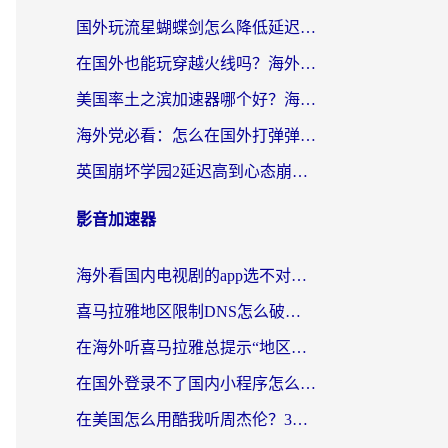
国外玩流星蝴蝶剑怎么降低延迟？海外党必看的加速秘籍（含欧洲鸣潮&彩虹岛优化攻略）
在国外也能玩穿越火线吗？海外玩家国服游戏畅玩终极指南
美国率土之滨加速器哪个好？海外党国服游戏畅玩终极指南（附多游戏解决方案）
海外党必看：怎么在国外打弹弹堂不卡？番茄加速器亲测指南
英国崩坏学园2延迟高到心态崩？海外党国服游戏加速终极指南
影音加速器
海外看国内电视剧的app选不对？这份回国加速器避坑指南帮你流畅追剧
喜马拉雅地区限制DNS怎么破？海外党听国内音乐听书的终极解决方案
在海外听喜马拉雅总提示“地区限制”？3步轻松解除+听国内音乐全攻略
在国外登录不了国内小程序怎么办？选对回国加速器，轻松解锁国内资源
在美国怎么用酷我听周杰伦？3步搞定海外听歌难题