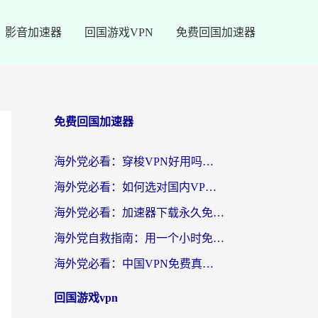
影音加速器
回国游戏VPN
免费回国加速器
免费回国加速器
海外党必看：穿梭VPN好用吗？和云帆VPN对比哪个回国效果更好？附真实测评+避坑指南
海外党必看：如何选对国内VPN，实现无缝访问国内资源？
海外党必看：加速器下载永久免费版真的存在吗？教你无缝访问国内资源的正确姿势
海外党自救指南：用一个小时免费加速器，轻松打破国内资源访问壁垒？
海外党必看：中国VPN免费真的靠谱吗？手把手教你选对回国加速器
回国游戏vpn