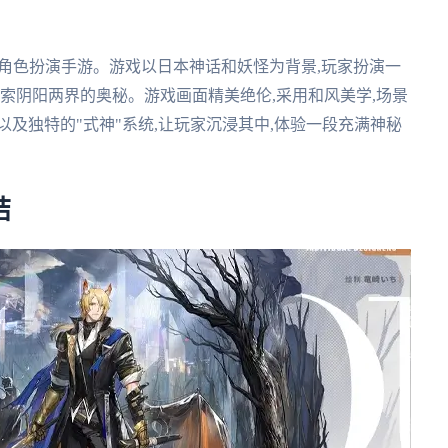
材的角色扮演手游。游戏以日本神话和妖怪为背景,玩家扮演一
探索阴阳两界的奥秘。游戏画面精美绝伦,采用和风美学,场景
及独特的"式神"系统,让玩家沉浸其中,体验一段充满神秘
结