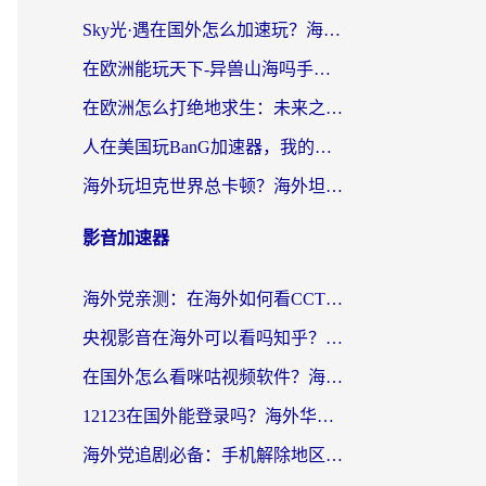
Sky光·遇在国外怎么加速玩？海外党亲测有效的国服游戏加速指南
在欧洲能玩天下-异兽山海吗手游？海外玩家的加速器生存指南
在欧洲怎么打绝地求生：未来之役不卡？留学生亲测的加速器避坑指南
人在美国玩BanG加速器，我的延迟终于绿了
海外玩坦克世界总卡顿？海外坦克世界加速器有哪些？实测好用的选择在这里
影音加速器
海外党亲测：在海外如何看CCTV？告别“仅限大陆播放”的实用指南
央视影音在海外可以看吗知乎？留学生亲测：3步解决地域限制+追剧自由
在国外怎么看咪咕视频软件？海外党亲测有效的回国加速方案
12123在国外能登录吗？海外华人必看的回国加速实用指南
海外党追剧必备：手机解除地区限制app怎么选？解决央视视频&国内剧地区限制全指南