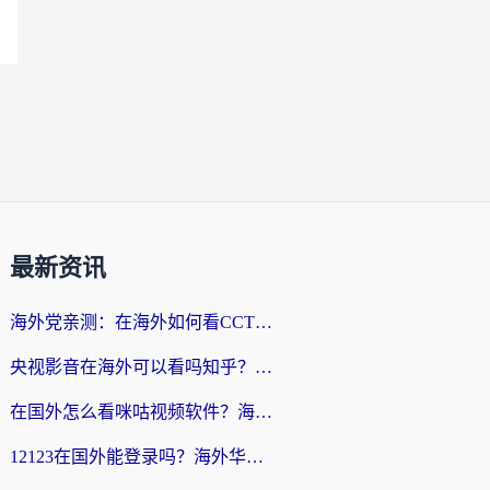
最新资讯
海外党亲测：在海外如何看CCTV？告别“仅限大陆播放”的实用指南
央视影音在海外可以看吗知乎？留学生亲测：3步解决地域限制+追剧自由
在国外怎么看咪咕视频软件？海外党亲测有效的回国加速方案
12123在国外能登录吗？海外华人必看的回国加速实用指南