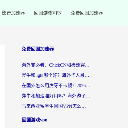
影音加速器
回国游戏VPN
免费回国加速器
免费回国加速器
海外党必看：ChickCN和极速穿梭VPN好用吗？3招教你选对回国加速器无缝刷国内资源
斧牛和light哪个好？海外华人最关心的回国加速器选择难题，一篇讲透
在国外怎么用虎牙不卡顿？2026海外华人亲测有效的回国加速器选择指南
斧牛和加速喵好用吗？海外游子的真实选择困境
马来西亚留学生回国VPN怎么选？3个避坑点+1款实测好用的加速器推荐
回国游戏vpn