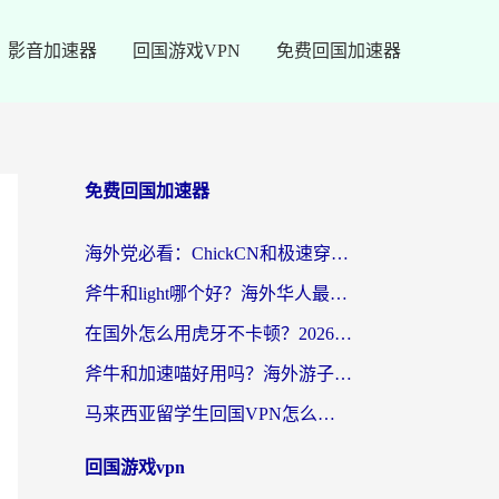
影音加速器
回国游戏VPN
免费回国加速器
免费回国加速器
海外党必看：ChickCN和极速穿梭VPN好用吗？3招教你选对回国加速器无缝刷国内资源
斧牛和light哪个好？海外华人最关心的回国加速器选择难题，一篇讲透
在国外怎么用虎牙不卡顿？2026海外华人亲测有效的回国加速器选择指南
斧牛和加速喵好用吗？海外游子的真实选择困境
马来西亚留学生回国VPN怎么选？3个避坑点+1款实测好用的加速器推荐
回国游戏vpn