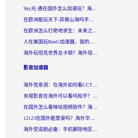
Sky光·遇在国外怎么加速玩？海外党亲测有效的国服游戏加速指南
在欧洲能玩天下-异兽山海吗手游？海外玩家的加速器生存指南
在欧洲怎么打绝地求生：未来之役不卡？留学生亲测的加速器避坑指南
人在美国玩BanG加速器，我的延迟终于绿了
海外玩坦克世界总卡顿？海外坦克世界加速器有哪些？实测好用的选择在这里
影音加速器
海外党亲测：在海外如何看CCTV？告别“仅限大陆播放”的实用指南
央视影音在海外可以看吗知乎？留学生亲测：3步解决地域限制+追剧自由
在国外怎么看咪咕视频软件？海外党亲测有效的回国加速方案
12123在国外能登录吗？海外华人必看的回国加速实用指南
海外党追剧必备：手机解除地区限制app怎么选？解决央视视频&国内剧地区限制全指南