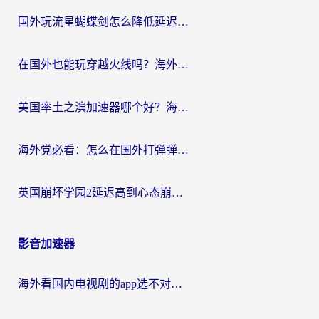
国外玩流星蝴蝶剑怎么降低延迟？海外党必看的加速秘籍（含欧洲鸣潮&彩虹岛优化攻略）
在国外也能玩穿越火线吗？海外玩家国服游戏畅玩终极指南
美国率土之滨加速器哪个好？海外党国服游戏畅玩终极指南（附多游戏解决方案）
海外党必看：怎么在国外打弹弹堂不卡？番茄加速器亲测指南
英国崩坏学园2延迟高到心态崩？海外党国服游戏加速终极指南
影音加速器
海外看国内电视剧的app选不对？这份回国加速器避坑指南帮你流畅追剧