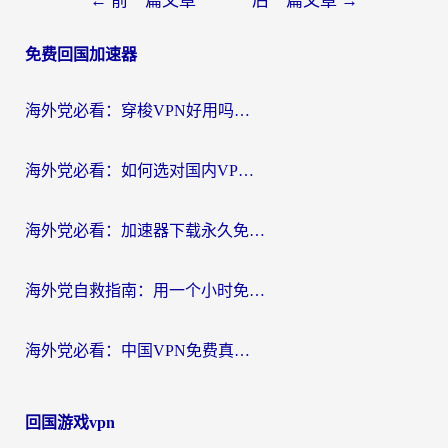
←
前一篇文章
后一篇文章
→
章
免费回国加速器
导
航
海外党必看：穿梭VPN好用吗？和云帆VPN对比哪个回国效果更好？附真实测评+避坑指南
海外党必看：如何选对国内VPN，实现无缝访问国内资源？
海外党必看：加速器下载永久免费版真的存在吗？教你无缝访问国内资源的正确姿势
海外党自救指南：用一个小时免费加速器，轻松打破国内资源访问壁垒？
海外党必看：中国VPN免费真的靠谱吗？手把手教你选对回国加速器
回国游戏vpn