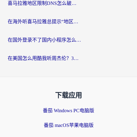
喜马拉雅地区限制DNS怎么破？海外党听国内音乐听书的终极解决方案
在海外听喜马拉雅总提示“地区限制”？3步轻松解除+听国内音乐全攻略
在国外登录不了国内小程序怎么办？选对回国加速器，轻松解锁国内资源
在美国怎么用酷我听周杰伦？3步搞定海外听歌难题
下载应用
番茄 Windows PC电脑版
番茄 macOS苹果电脑版