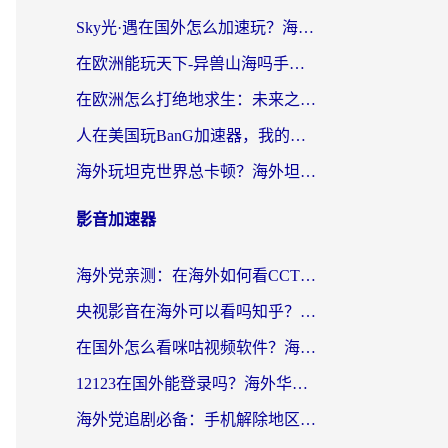
Sky光·遇在国外怎么加速玩？海外党亲测有效的国服游戏加速指南
在欧洲能玩天下-异兽山海吗手游？海外玩家的加速器生存指南
在欧洲怎么打绝地求生：未来之役不卡？留学生亲测的加速器避坑指南
人在美国玩BanG加速器，我的延迟终于绿了
海外玩坦克世界总卡顿？海外坦克世界加速器有哪些？实测好用的选择在这里
影音加速器
海外党亲测：在海外如何看CCTV？告别“仅限大陆播放”的实用指南
央视影音在海外可以看吗知乎？留学生亲测：3步解决地域限制+追剧自由
在国外怎么看咪咕视频软件？海外党亲测有效的回国加速方案
12123在国外能登录吗？海外华人必看的回国加速实用指南
海外党追剧必备：手机解除地区限制app怎么选？解决央视视频&国内剧地区限制全指南