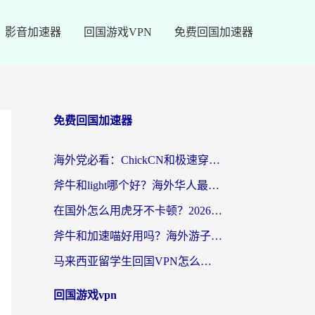
影音加速器
回国游戏VPN
免费回国加速器
免费回国加速器
海外党必看：ChickCN和极速穿梭VPN好用吗？3招教你选对回国加速器无缝刷国内资源
斧牛和light哪个好？海外华人最关心的回国加速器选择难题，一篇讲透
在国外怎么用虎牙不卡顿？2026海外华人亲测有效的回国加速器选择指南
斧牛和加速喵好用吗？海外游子的真实选择困境
马来西亚留学生回国VPN怎么选？3个避坑点+1款实测好用的加速器推荐
回国游戏vpn