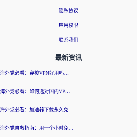
隐私协议
应用权限
联系我们
最新资讯
海外党必看：穿梭VPN好用吗？和云帆VPN对比哪个回国效果更好？附真实测评+避坑指南
海外党必看：如何选对国内VPN，实现无缝访问国内资源？
海外党必看：加速器下载永久免费版真的存在吗？教你无缝访问国内资源的正确姿势
海外党自救指南：用一个小时免费加速器，轻松打破国内资源访问壁垒？