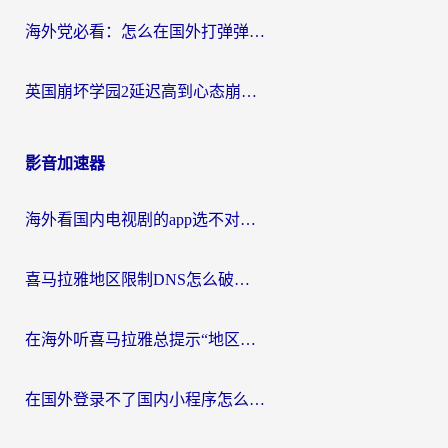
海外党必看：怎么在国外打弹弹堂不卡？番茄加速器亲测指南
英国崩坏学园2延迟高到心态崩？海外党国服游戏加速终极指南
影音加速器
海外看国内电视剧的app选不对？这份回国加速器避坑指南帮你流畅追剧
喜马拉雅地区限制DNS怎么破？海外党听国内音乐听书的终极解决方案
在海外听喜马拉雅总提示“地区限制”？3步轻松解除+听国内音乐全攻略
在国外登录不了国内小程序怎么办？选对回国加速器，轻松解锁国内资源