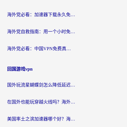
海外党必看：加速器下载永久免费版真的存在吗？教你无缝访问国内资源的正确姿势
海外党自救指南：用一个小时免费加速器，轻松打破国内资源访问壁垒？
海外党必看：中国VPN免费真的靠谱吗？手把手教你选对回国加速器
回国游戏vpn
国外玩流星蝴蝶剑怎么降低延迟？海外党必看的加速秘籍（含欧洲鸣潮&彩虹岛优化攻略）
在国外也能玩穿越火线吗？海外玩家国服游戏畅玩终极指南
美国率土之滨加速器哪个好？海外党国服游戏畅玩终极指南（附多游戏解决方案）