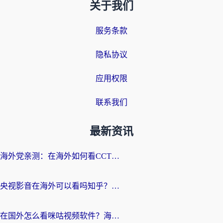
关于我们
服务条款
隐私协议
应用权限
联系我们
最新资讯
海外党亲测：在海外如何看CCTV？告别“仅限大陆播放”的实用指南
央视影音在海外可以看吗知乎？留学生亲测：3步解决地域限制+追剧自由
在国外怎么看咪咕视频软件？海外党亲测有效的回国加速方案