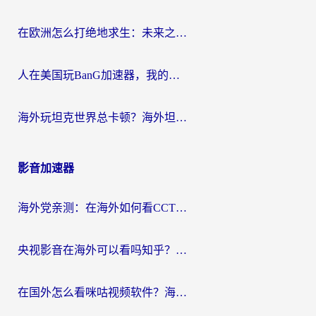
在欧洲怎么打绝地求生：未来之役不卡？留学生亲测的加速器避坑指南
人在美国玩BanG加速器，我的延迟终于绿了
海外玩坦克世界总卡顿？海外坦克世界加速器有哪些？实测好用的选择在这里
影音加速器
海外党亲测：在海外如何看CCTV？告别“仅限大陆播放”的实用指南
央视影音在海外可以看吗知乎？留学生亲测：3步解决地域限制+追剧自由
在国外怎么看咪咕视频软件？海外党亲测有效的回国加速方案