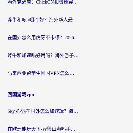
海外党必看：ChickCN和极速穿梭VPN好用吗？3招教你选对回国加速器无缝刷国内资源
斧牛和light哪个好？海外华人最关心的回国加速器选择难题，一篇讲透
在国外怎么用虎牙不卡顿？2026海外华人亲测有效的回国加速器选择指南
斧牛和加速喵好用吗？海外游子的真实选择困境
马来西亚留学生回国VPN怎么选？3个避坑点+1款实测好用的加速器推荐
回国游戏vpn
Sky光·遇在国外怎么加速玩？海外党亲测有效的国服游戏加速指南
在欧洲能玩天下-异兽山海吗手游？海外玩家的加速器生存指南