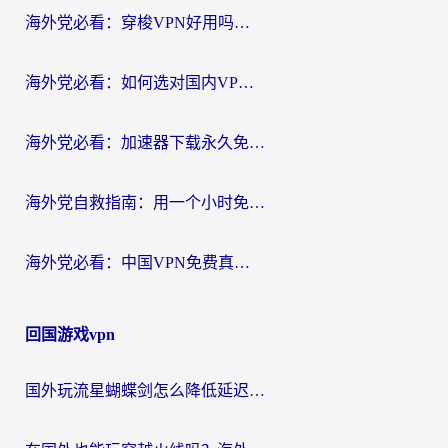
海外党必看：穿梭VPN好用吗？和云帆VPN对比哪个回国效果更好？附真实测评+避坑指南
海外党必看：如何选对国内VPN，实现无缝访问国内资源？
海外党必看：加速器下载永久免费版真的存在吗？教你无缝访问国内资源的正确姿势
海外党自救指南：用一个小时免费加速器，轻松打破国内资源访问壁垒？
海外党必看：中国VPN免费真的靠谱吗？手把手教你选对回国加速器
回国游戏vpn
国外玩流星蝴蝶剑怎么降低延迟？海外党必看的加速秘籍（含欧洲鸣潮&彩虹岛优化攻略）