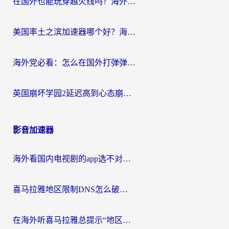
在国外也能玩穿越火线吗？海外玩家国服游戏畅玩终极指南
美国率土之滨加速器哪个好？海外党国服游戏畅玩终极指南（附多游戏解决方案）
海外党必看：怎么在国外打弹弹堂不卡？番茄加速器亲测指南
英国崩坏学园2延迟高到心态崩？海外党国服游戏加速终极指南
影音加速器
海外看国内电视剧的app选不对？这份回国加速器避坑指南帮你流畅追剧
喜马拉雅地区限制DNS怎么破？海外党听国内音乐听书的终极解决方案
在海外听喜马拉雅总提示“地区限制”？3步轻松解除+听国内音乐全攻略