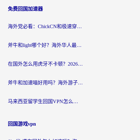
章
免费回国加速器
导
航
海外党必看：ChickCN和极速穿梭VPN好用吗？3招教你选对回国加速器无缝刷国内资源
斧牛和light哪个好？海外华人最关心的回国加速器选择难题，一篇讲透
在国外怎么用虎牙不卡顿？2026海外华人亲测有效的回国加速器选择指南
斧牛和加速喵好用吗？海外游子的真实选择困境
马来西亚留学生回国VPN怎么选？3个避坑点+1款实测好用的加速器推荐
回国游戏vpn