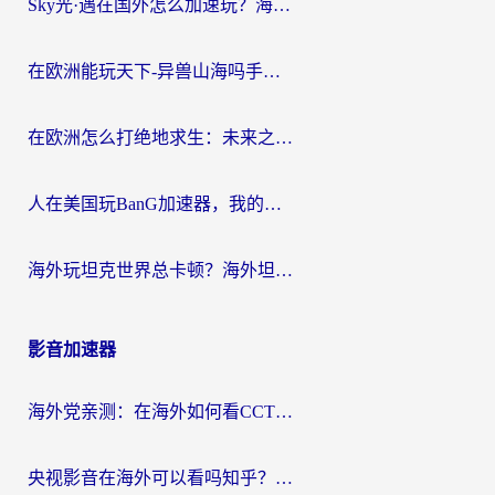
Sky光·遇在国外怎么加速玩？海外党亲测有效的国服游戏加速指南
在欧洲能玩天下-异兽山海吗手游？海外玩家的加速器生存指南
在欧洲怎么打绝地求生：未来之役不卡？留学生亲测的加速器避坑指南
人在美国玩BanG加速器，我的延迟终于绿了
海外玩坦克世界总卡顿？海外坦克世界加速器有哪些？实测好用的选择在这里
影音加速器
海外党亲测：在海外如何看CCTV？告别“仅限大陆播放”的实用指南
央视影音在海外可以看吗知乎？留学生亲测：3步解决地域限制+追剧自由