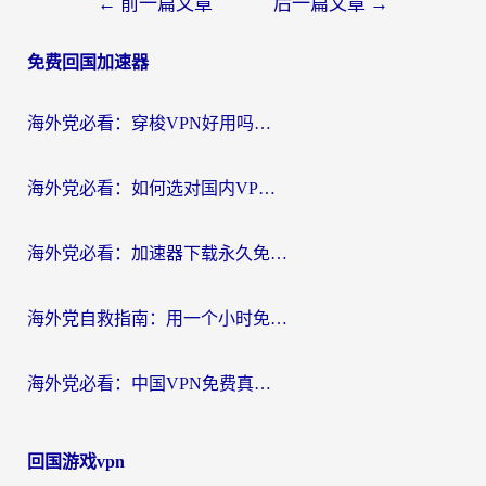
文
←
前一篇文章
后一篇文章
→
章
免费回国加速器
导
航
海外党必看：穿梭VPN好用吗？和云帆VPN对比哪个回国效果更好？附真实测评+避坑指南
海外党必看：如何选对国内VPN，实现无缝访问国内资源？
海外党必看：加速器下载永久免费版真的存在吗？教你无缝访问国内资源的正确姿势
海外党自救指南：用一个小时免费加速器，轻松打破国内资源访问壁垒？
海外党必看：中国VPN免费真的靠谱吗？手把手教你选对回国加速器
回国游戏vpn