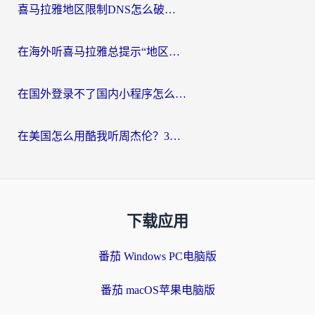
喜马拉雅地区限制DNS怎么破？海外党听国内音乐听书的终极解决方案
在海外听喜马拉雅总提示“地区限制”？3步轻松解除+听国内音乐全攻略
在国外登录不了国内小程序怎么办？选对回国加速器，轻松解锁国内资源
在美国怎么用酷我听周杰伦？3步搞定海外听歌难题
下载应用
番茄 Windows PC电脑版
番茄 macOS苹果电脑版