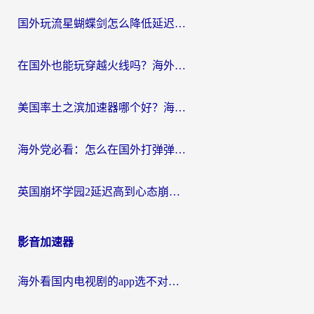
国外玩流星蝴蝶剑怎么降低延迟？海外党必看的加速秘籍（含欧洲鸣潮&彩虹岛优化攻略）
在国外也能玩穿越火线吗？海外玩家国服游戏畅玩终极指南
美国率土之滨加速器哪个好？海外党国服游戏畅玩终极指南（附多游戏解决方案）
海外党必看：怎么在国外打弹弹堂不卡？番茄加速器亲测指南
英国崩坏学园2延迟高到心态崩？海外党国服游戏加速终极指南
影音加速器
海外看国内电视剧的app选不对？这份回国加速器避坑指南帮你流畅追剧