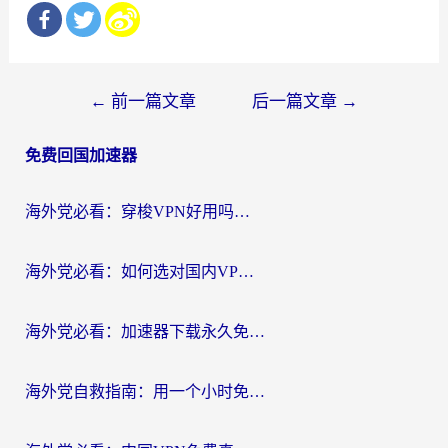
文
←
前一篇文章
后一篇文章
→
章
免费回国加速器
导
航
海外党必看：穿梭VPN好用吗？和云帆VPN对比哪个回国效果更好？附真实测评+避坑指南
海外党必看：如何选对国内VPN，实现无缝访问国内资源？
海外党必看：加速器下载永久免费版真的存在吗？教你无缝访问国内资源的正确姿势
海外党自救指南：用一个小时免费加速器，轻松打破国内资源访问壁垒？