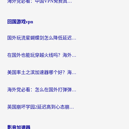
海外党必看：中国VPN免费真的靠谱吗？手把手教你选对回国加速器
回国游戏vpn
国外玩流星蝴蝶剑怎么降低延迟？海外党必看的加速秘籍（含欧洲鸣潮&彩虹岛优化攻略）
在国外也能玩穿越火线吗？海外玩家国服游戏畅玩终极指南
美国率土之滨加速器哪个好？海外党国服游戏畅玩终极指南（附多游戏解决方案）
海外党必看：怎么在国外打弹弹堂不卡？番茄加速器亲测指南
英国崩坏学园2延迟高到心态崩？海外党国服游戏加速终极指南
影音加速器