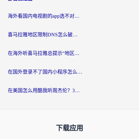
海外看国内电视剧的app选不对？这份回国加速器避坑指南帮你流畅追剧
喜马拉雅地区限制DNS怎么破？海外党听国内音乐听书的终极解决方案
在海外听喜马拉雅总提示“地区限制”？3步轻松解除+听国内音乐全攻略
在国外登录不了国内小程序怎么办？选对回国加速器，轻松解锁国内资源
在美国怎么用酷我听周杰伦？3步搞定海外听歌难题
下载应用