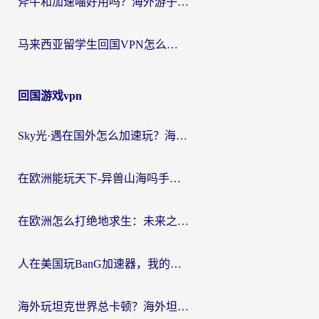
斧牛和加速喵好用吗？海外游子的真实选择困境
马来西亚留学生回国VPN怎么选？3个避坑点+1款实测好用的加速器推荐
回国游戏vpn
Sky光·遇在国外怎么加速玩？海外党亲测有效的国服游戏加速指南
在欧洲能玩天下-异兽山海吗手游？海外玩家的加速器生存指南
在欧洲怎么打绝地求生：未来之役不卡？留学生亲测的加速器避坑指南
人在美国玩BanG加速器，我的延迟终于绿了
海外玩坦克世界总卡顿？海外坦克世界加速器有哪些？实测好用的选择在这里