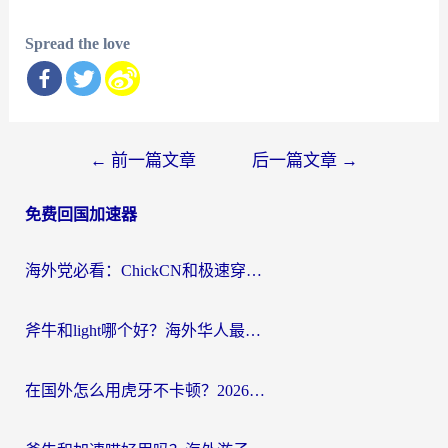
Spread the love
文
←
前一篇文章
后一篇文章
→
章
免费回国加速器
导
航
海外党必看：ChickCN和极速穿梭VPN好用吗？3招教你选对回国加速器无缝刷国内资源
斧牛和light哪个好？海外华人最关心的回国加速器选择难题，一篇讲透
在国外怎么用虎牙不卡顿？2026海外华人亲测有效的回国加速器选择指南