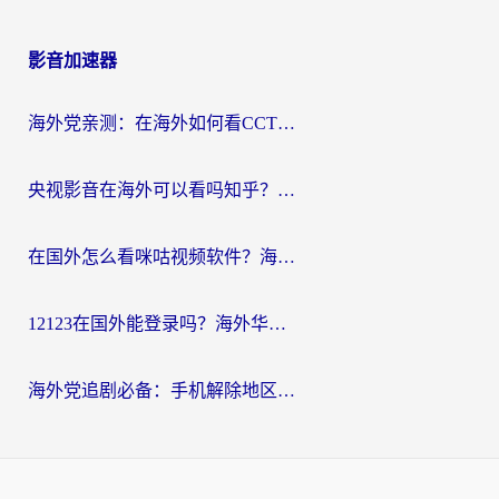
影音加速器
海外党亲测：在海外如何看CCTV？告别“仅限大陆播放”的实用指南
央视影音在海外可以看吗知乎？留学生亲测：3步解决地域限制+追剧自由
在国外怎么看咪咕视频软件？海外党亲测有效的回国加速方案
12123在国外能登录吗？海外华人必看的回国加速实用指南
海外党追剧必备：手机解除地区限制app怎么选？解决央视视频&国内剧地区限制全指南