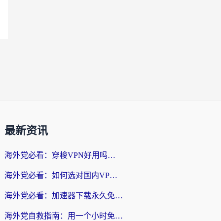
最新资讯
海外党必看：穿梭VPN好用吗？和云帆VPN对比哪个回国效果更好？附真实测评+避坑指南
海外党必看：如何选对国内VPN，实现无缝访问国内资源？
海外党必看：加速器下载永久免费版真的存在吗？教你无缝访问国内资源的正确姿势
海外党自救指南：用一个小时免费加速器，轻松打破国内资源访问壁垒？