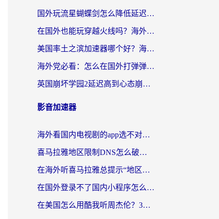
国外玩流星蝴蝶剑怎么降低延迟？海外党必看的加速秘籍（含欧洲鸣潮&彩虹岛优化攻略）
在国外也能玩穿越火线吗？海外玩家国服游戏畅玩终极指南
美国率土之滨加速器哪个好？海外党国服游戏畅玩终极指南（附多游戏解决方案）
海外党必看：怎么在国外打弹弹堂不卡？番茄加速器亲测指南
英国崩坏学园2延迟高到心态崩？海外党国服游戏加速终极指南
影音加速器
海外看国内电视剧的app选不对？这份回国加速器避坑指南帮你流畅追剧
喜马拉雅地区限制DNS怎么破？海外党听国内音乐听书的终极解决方案
在海外听喜马拉雅总提示“地区限制”？3步轻松解除+听国内音乐全攻略
在国外登录不了国内小程序怎么办？选对回国加速器，轻松解锁国内资源
在美国怎么用酷我听周杰伦？3步搞定海外听歌难题