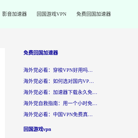
影音加速器
回国游戏VPN
免费回国加速器
免费回国加速器
海外党必看：穿梭VPN好用吗？和云帆VPN对比哪个回国效果更好？附真实测评+避坑指南
海外党必看：如何选对国内VPN，实现无缝访问国内资源？
海外党必看：加速器下载永久免费版真的存在吗？教你无缝访问国内资源的正确姿势
海外党自救指南：用一个小时免费加速器，轻松打破国内资源访问壁垒？
海外党必看：中国VPN免费真的靠谱吗？手把手教你选对回国加速器
回国游戏vpn