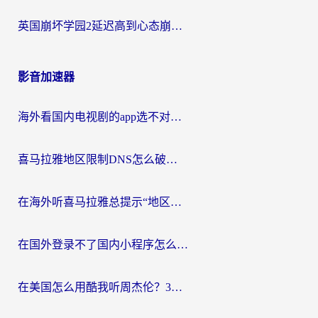
英国崩坏学园2延迟高到心态崩？海外党国服游戏加速终极指南
影音加速器
海外看国内电视剧的app选不对？这份回国加速器避坑指南帮你流畅追剧
喜马拉雅地区限制DNS怎么破？海外党听国内音乐听书的终极解决方案
在海外听喜马拉雅总提示“地区限制”？3步轻松解除+听国内音乐全攻略
在国外登录不了国内小程序怎么办？选对回国加速器，轻松解锁国内资源
在美国怎么用酷我听周杰伦？3步搞定海外听歌难题