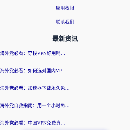
应用权限
联系我们
最新资讯
海外党必看：穿梭VPN好用吗？和云帆VPN对比哪个回国效果更好？附真实测评+避坑指南
海外党必看：如何选对国内VPN，实现无缝访问国内资源？
海外党必看：加速器下载永久免费版真的存在吗？教你无缝访问国内资源的正确姿势
海外党自救指南：用一个小时免费加速器，轻松打破国内资源访问壁垒？
海外党必看：中国VPN免费真的靠谱吗？手把手教你选对回国加速器