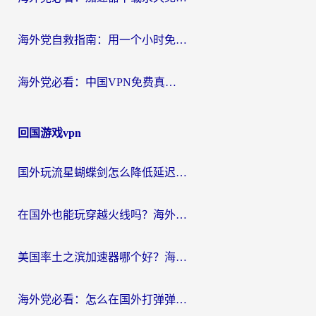
海外党自救指南：用一个小时免费加速器，轻松打破国内资源访问壁垒？
海外党必看：中国VPN免费真的靠谱吗？手把手教你选对回国加速器
回国游戏vpn
国外玩流星蝴蝶剑怎么降低延迟？海外党必看的加速秘籍（含欧洲鸣潮&彩虹岛优化攻略）
在国外也能玩穿越火线吗？海外玩家国服游戏畅玩终极指南
美国率土之滨加速器哪个好？海外党国服游戏畅玩终极指南（附多游戏解决方案）
海外党必看：怎么在国外打弹弹堂不卡？番茄加速器亲测指南