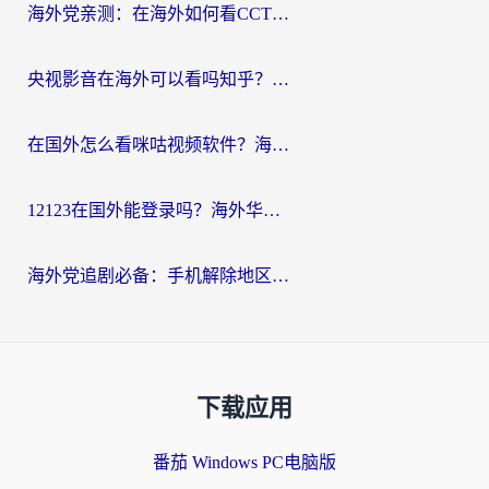
海外党亲测：在海外如何看CCTV？告别“仅限大陆播放”的实用指南
央视影音在海外可以看吗知乎？留学生亲测：3步解决地域限制+追剧自由
在国外怎么看咪咕视频软件？海外党亲测有效的回国加速方案
12123在国外能登录吗？海外华人必看的回国加速实用指南
海外党追剧必备：手机解除地区限制app怎么选？解决央视视频&国内剧地区限制全指南
下载应用
番茄 Windows PC电脑版