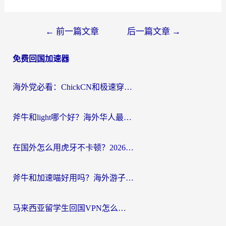
文
←
前一篇文章
后一篇文章
→
章
免费回国加速器
导
航
海外党必看：ChickCN和极速穿梭VPN好用吗？3招教你选对回国加速器无缝刷国内资源
斧牛和light哪个好？海外华人最关心的回国加速器选择难题，一篇讲透
在国外怎么用虎牙不卡顿？2026海外华人亲测有效的回国加速器选择指南
斧牛和加速喵好用吗？海外游子的真实选择困境
马来西亚留学生回国VPN怎么选？3个避坑点+1款实测好用的加速器推荐