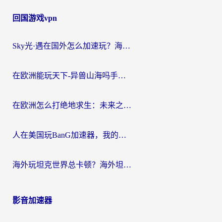
回国游戏vpn
Sky光·遇在国外怎么加速玩？海外党亲测有效的国服游戏加速指南
在欧洲能玩天下-异兽山海吗手游？海外玩家的加速器生存指南
在欧洲怎么打绝地求生：未来之役不卡？留学生亲测的加速器避坑指南
人在美国玩BanG加速器，我的延迟终于绿了
海外玩坦克世界总卡顿？海外坦克世界加速器有哪些？实测好用的选择在这里
影音加速器