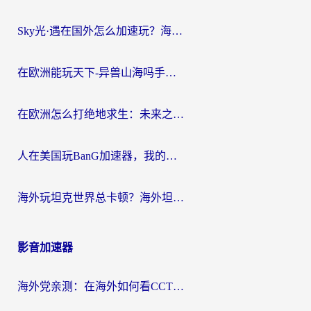
Sky光·遇在国外怎么加速玩？海外党亲测有效的国服游戏加速指南
在欧洲能玩天下-异兽山海吗手游？海外玩家的加速器生存指南
在欧洲怎么打绝地求生：未来之役不卡？留学生亲测的加速器避坑指南
人在美国玩BanG加速器，我的延迟终于绿了
海外玩坦克世界总卡顿？海外坦克世界加速器有哪些？实测好用的选择在这里
影音加速器
海外党亲测：在海外如何看CCTV？告别“仅限大陆播放”的实用指南