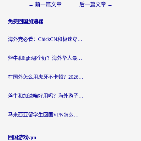
文
←
前一篇文章
后一篇文章
→
章
免费回国加速器
导
航
海外党必看：ChickCN和极速穿梭VPN好用吗？3招教你选对回国加速器无缝刷国内资源
斧牛和light哪个好？海外华人最关心的回国加速器选择难题，一篇讲透
在国外怎么用虎牙不卡顿？2026海外华人亲测有效的回国加速器选择指南
斧牛和加速喵好用吗？海外游子的真实选择困境
马来西亚留学生回国VPN怎么选？3个避坑点+1款实测好用的加速器推荐
回国游戏vpn