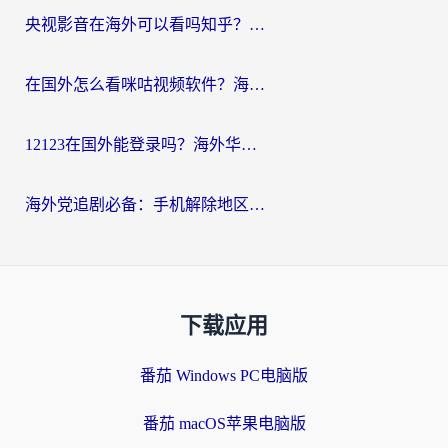
央视影音在海外可以看吗知乎？留学生亲测：3步解决地域限制+追剧自由
在国外怎么看咪咕视频软件？海外党亲测有效的回国加速方案
12123在国外能登录吗？海外华人必看的回国加速实用指南
海外党追剧必备：手机解除地区限制app怎么选？解决央视视频&国内剧地区限制全指南
下载应用
番茄 Windows PC电脑版
番茄 macOS苹果电脑版