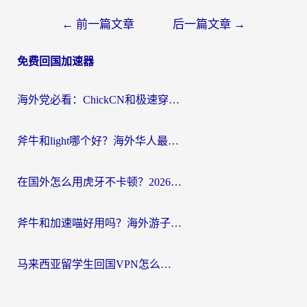
文
←
前一篇文章
后一篇文章
→
章
免费回国加速器
导
航
海外党必看：ChickCN和极速穿梭VPN好用吗？3招教你选对回国加速器无缝刷国内资源
斧牛和light哪个好？海外华人最关心的回国加速器选择难题，一篇讲透
在国外怎么用虎牙不卡顿？2026海外华人亲测有效的回国加速器选择指南
斧牛和加速喵好用吗？海外游子的真实选择困境
马来西亚留学生回国VPN怎么选？3个避坑点+1款实测好用的加速器推荐