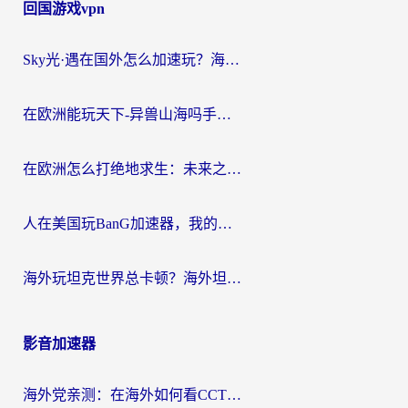
回国游戏vpn
Sky光·遇在国外怎么加速玩？海外党亲测有效的国服游戏加速指南
在欧洲能玩天下-异兽山海吗手游？海外玩家的加速器生存指南
在欧洲怎么打绝地求生：未来之役不卡？留学生亲测的加速器避坑指南
人在美国玩BanG加速器，我的延迟终于绿了
海外玩坦克世界总卡顿？海外坦克世界加速器有哪些？实测好用的选择在这里
影音加速器
海外党亲测：在海外如何看CCTV？告别“仅限大陆播放”的实用指南