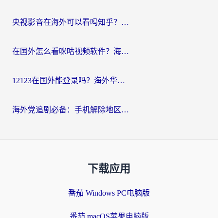
央视影音在海外可以看吗知乎？留学生亲测：3步解决地域限制+追剧自由
在国外怎么看咪咕视频软件？海外党亲测有效的回国加速方案
12123在国外能登录吗？海外华人必看的回国加速实用指南
海外党追剧必备：手机解除地区限制app怎么选？解决央视视频&国内剧地区限制全指南
下载应用
番茄 Windows PC电脑版
番茄 macOS苹果电脑版