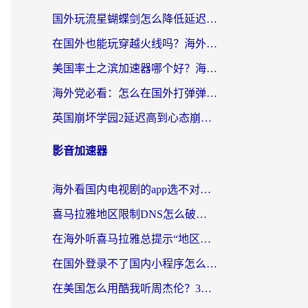
国外玩流星蝴蝶剑怎么降低延迟？海外党必看的加速秘籍（含欧洲鸣潮&彩虹岛优化攻略）
在国外也能玩穿越火线吗？海外玩家国服游戏畅玩终极指南
美国率土之滨加速器哪个好？海外党国服游戏畅玩终极指南（附多游戏解决方案）
海外党必看：怎么在国外打弹弹堂不卡？番茄加速器亲测指南
英国崩坏学园2延迟高到心态崩？海外党国服游戏加速终极指南
影音加速器
海外看国内电视剧的app选不对？这份回国加速器避坑指南帮你流畅追剧
喜马拉雅地区限制DNS怎么破？海外党听国内音乐听书的终极解决方案
在海外听喜马拉雅总提示“地区限制”？3步轻松解除+听国内音乐全攻略
在国外登录不了国内小程序怎么办？选对回国加速器，轻松解锁国内资源
在美国怎么用酷我听周杰伦？3步搞定海外听歌难题