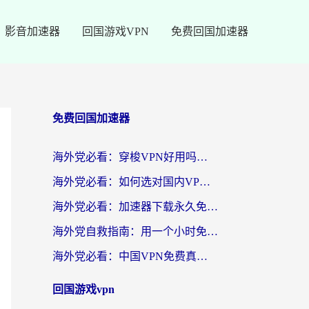
影音加速器
回国游戏VPN
免费回国加速器
免费回国加速器
海外党必看：穿梭VPN好用吗？和云帆VPN对比哪个回国效果更好？附真实测评+避坑指南
海外党必看：如何选对国内VPN，实现无缝访问国内资源？
海外党必看：加速器下载永久免费版真的存在吗？教你无缝访问国内资源的正确姿势
海外党自救指南：用一个小时免费加速器，轻松打破国内资源访问壁垒？
海外党必看：中国VPN免费真的靠谱吗？手把手教你选对回国加速器
回国游戏vpn