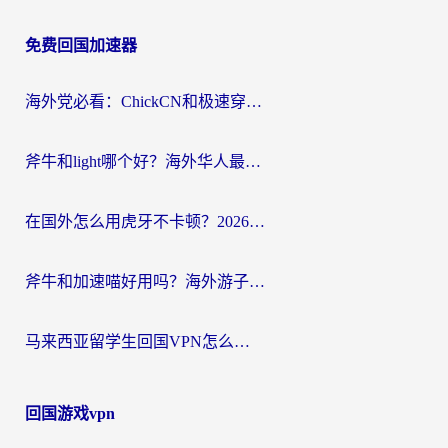
章
免费回国加速器
导
航
海外党必看：ChickCN和极速穿梭VPN好用吗？3招教你选对回国加速器无缝刷国内资源
斧牛和light哪个好？海外华人最关心的回国加速器选择难题，一篇讲透
在国外怎么用虎牙不卡顿？2026海外华人亲测有效的回国加速器选择指南
斧牛和加速喵好用吗？海外游子的真实选择困境
马来西亚留学生回国VPN怎么选？3个避坑点+1款实测好用的加速器推荐
回国游戏vpn