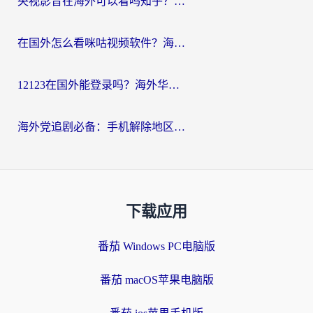
央视影音在海外可以看吗知乎？留学生亲测：3步解决地域限制+追剧自由
在国外怎么看咪咕视频软件？海外党亲测有效的回国加速方案
12123在国外能登录吗？海外华人必看的回国加速实用指南
海外党追剧必备：手机解除地区限制app怎么选？解决央视视频&国内剧地区限制全指南
下载应用
番茄 Windows PC电脑版
番茄 macOS苹果电脑版