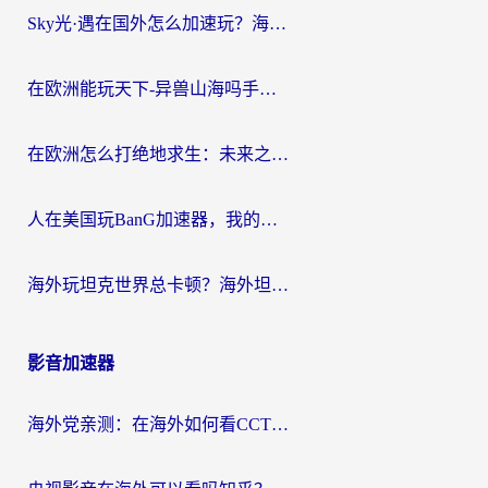
Sky光·遇在国外怎么加速玩？海外党亲测有效的国服游戏加速指南
在欧洲能玩天下-异兽山海吗手游？海外玩家的加速器生存指南
在欧洲怎么打绝地求生：未来之役不卡？留学生亲测的加速器避坑指南
人在美国玩BanG加速器，我的延迟终于绿了
海外玩坦克世界总卡顿？海外坦克世界加速器有哪些？实测好用的选择在这里
影音加速器
海外党亲测：在海外如何看CCTV？告别“仅限大陆播放”的实用指南