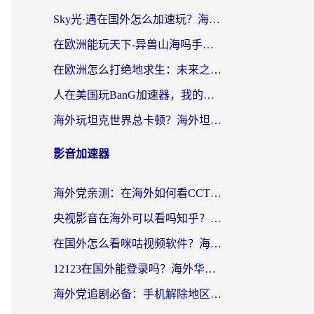
Sky光·遇在国外怎么加速玩？海外党亲测有效的国服游戏加速指南
在欧洲能玩天下-异兽山海吗手游？海外玩家的加速器生存指南
在欧洲怎么打绝地求生：未来之役不卡？留学生亲测的加速器避坑指南
人在美国玩BanG加速器，我的延迟终于绿了
海外玩坦克世界总卡顿？海外坦克世界加速器有哪些？实测好用的选择在这里
影音加速器
海外党亲测：在海外如何看CCTV？告别“仅限大陆播放”的实用指南
央视影音在海外可以看吗知乎？留学生亲测：3步解决地域限制+追剧自由
在国外怎么看咪咕视频软件？海外党亲测有效的回国加速方案
12123在国外能登录吗？海外华人必看的回国加速实用指南
海外党追剧必备：手机解除地区限制app怎么选？解决央视视频&国内剧地区限制全指南