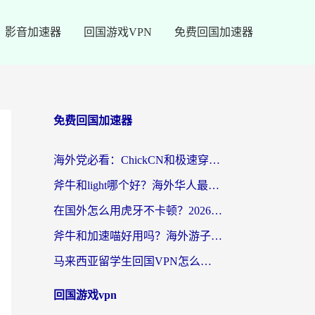
影音加速器
回国游戏VPN
免费回国加速器
免费回国加速器
海外党必看：ChickCN和极速穿梭VPN好用吗？3招教你选对回国加速器无缝刷国内资源
斧牛和light哪个好？海外华人最关心的回国加速器选择难题，一篇讲透
在国外怎么用虎牙不卡顿？2026海外华人亲测有效的回国加速器选择指南
斧牛和加速喵好用吗？海外游子的真实选择困境
马来西亚留学生回国VPN怎么选？3个避坑点+1款实测好用的加速器推荐
回国游戏vpn