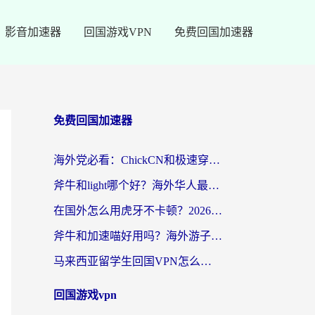
影音加速器
回国游戏VPN
免费回国加速器
免费回国加速器
海外党必看：ChickCN和极速穿梭VPN好用吗？3招教你选对回国加速器无缝刷国内资源
斧牛和light哪个好？海外华人最关心的回国加速器选择难题，一篇讲透
在国外怎么用虎牙不卡顿？2026海外华人亲测有效的回国加速器选择指南
斧牛和加速喵好用吗？海外游子的真实选择困境
马来西亚留学生回国VPN怎么选？3个避坑点+1款实测好用的加速器推荐
回国游戏vpn