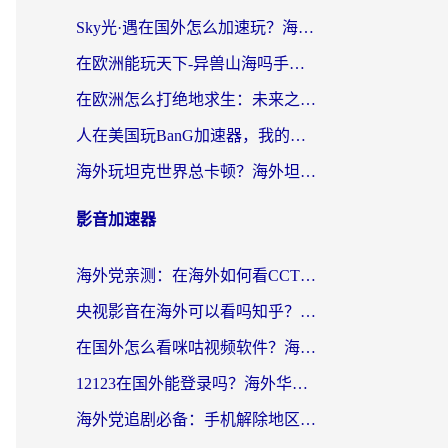
Sky光·遇在国外怎么加速玩？海外党亲测有效的国服游戏加速指南
在欧洲能玩天下-异兽山海吗手游？海外玩家的加速器生存指南
在欧洲怎么打绝地求生：未来之役不卡？留学生亲测的加速器避坑指南
人在美国玩BanG加速器，我的延迟终于绿了
海外玩坦克世界总卡顿？海外坦克世界加速器有哪些？实测好用的选择在这里
影音加速器
海外党亲测：在海外如何看CCTV？告别“仅限大陆播放”的实用指南
央视影音在海外可以看吗知乎？留学生亲测：3步解决地域限制+追剧自由
在国外怎么看咪咕视频软件？海外党亲测有效的回国加速方案
12123在国外能登录吗？海外华人必看的回国加速实用指南
海外党追剧必备：手机解除地区限制app怎么选？解决央视视频&国内剧地区限制全指南