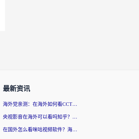
最新资讯
海外党亲测：在海外如何看CCTV？告别“仅限大陆播放”的实用指南
央视影音在海外可以看吗知乎？留学生亲测：3步解决地域限制+追剧自由
在国外怎么看咪咕视频软件？海外党亲测有效的回国加速方案