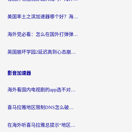
美国率土之滨加速器哪个好？海外党国服游戏畅玩终极指南（附多游戏解决方案）
海外党必看：怎么在国外打弹弹堂不卡？番茄加速器亲测指南
英国崩坏学园2延迟高到心态崩？海外党国服游戏加速终极指南
影音加速器
海外看国内电视剧的app选不对？这份回国加速器避坑指南帮你流畅追剧
喜马拉雅地区限制DNS怎么破？海外党听国内音乐听书的终极解决方案
在海外听喜马拉雅总提示“地区限制”？3步轻松解除+听国内音乐全攻略