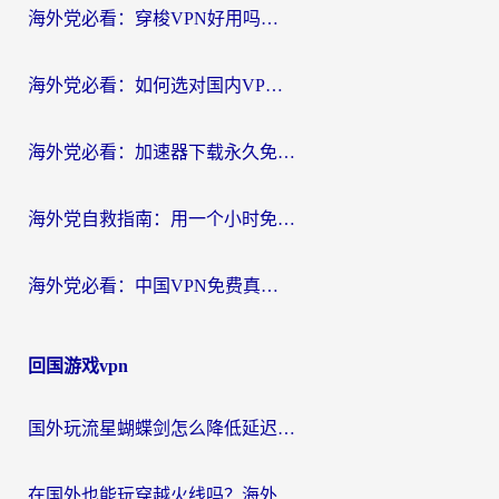
海外党必看：穿梭VPN好用吗？和云帆VPN对比哪个回国效果更好？附真实测评+避坑指南
海外党必看：如何选对国内VPN，实现无缝访问国内资源？
海外党必看：加速器下载永久免费版真的存在吗？教你无缝访问国内资源的正确姿势
海外党自救指南：用一个小时免费加速器，轻松打破国内资源访问壁垒？
海外党必看：中国VPN免费真的靠谱吗？手把手教你选对回国加速器
回国游戏vpn
国外玩流星蝴蝶剑怎么降低延迟？海外党必看的加速秘籍（含欧洲鸣潮&彩虹岛优化攻略）
在国外也能玩穿越火线吗？海外玩家国服游戏畅玩终极指南