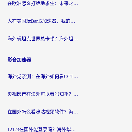
在欧洲怎么打绝地求生：未来之役不卡？留学生亲测的加速器避坑指南
人在美国玩BanG加速器，我的延迟终于绿了
海外玩坦克世界总卡顿？海外坦克世界加速器有哪些？实测好用的选择在这里
影音加速器
海外党亲测：在海外如何看CCTV？告别“仅限大陆播放”的实用指南
央视影音在海外可以看吗知乎？留学生亲测：3步解决地域限制+追剧自由
在国外怎么看咪咕视频软件？海外党亲测有效的回国加速方案
12123在国外能登录吗？海外华人必看的回国加速实用指南