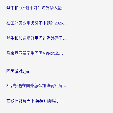
斧牛和light哪个好？海外华人最关心的回国加速器选择难题，一篇讲透
在国外怎么用虎牙不卡顿？2026海外华人亲测有效的回国加速器选择指南
斧牛和加速喵好用吗？海外游子的真实选择困境
马来西亚留学生回国VPN怎么选？3个避坑点+1款实测好用的加速器推荐
回国游戏vpn
Sky光·遇在国外怎么加速玩？海外党亲测有效的国服游戏加速指南
在欧洲能玩天下-异兽山海吗手游？海外玩家的加速器生存指南