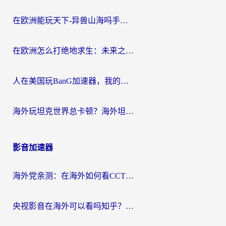
在欧洲能玩天下-异兽山海吗手游？海外玩家的加速器生存指南
在欧洲怎么打绝地求生：未来之役不卡？留学生亲测的加速器避坑指南
人在美国玩BanG加速器，我的延迟终于绿了
海外玩坦克世界总卡顿？海外坦克世界加速器有哪些？实测好用的选择在这里
影音加速器
海外党亲测：在海外如何看CCTV？告别“仅限大陆播放”的实用指南
央视影音在海外可以看吗知乎？留学生亲测：3步解决地域限制+追剧自由