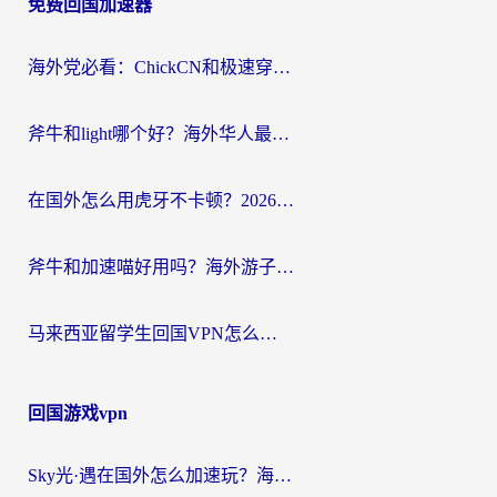
免费回国加速器
导
航
海外党必看：ChickCN和极速穿梭VPN好用吗？3招教你选对回国加速器无缝刷国内资源
斧牛和light哪个好？海外华人最关心的回国加速器选择难题，一篇讲透
在国外怎么用虎牙不卡顿？2026海外华人亲测有效的回国加速器选择指南
斧牛和加速喵好用吗？海外游子的真实选择困境
马来西亚留学生回国VPN怎么选？3个避坑点+1款实测好用的加速器推荐
回国游戏vpn
Sky光·遇在国外怎么加速玩？海外党亲测有效的国服游戏加速指南