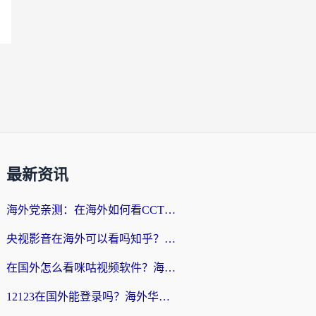
最新资讯
海外党亲测：在海外如何看CCTV？告别“仅限大陆播放”的实用指南
央视影音在海外可以看吗知乎？留学生亲测：3步解决地域限制+追剧自由
在国外怎么看咪咕视频软件？海外党亲测有效的回国加速方案
12123在国外能登录吗？海外华人必看的回国加速实用指南