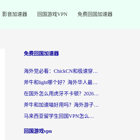
影音加速器
回国游戏VPN
免费回国加速器
免费回国加速器
海外党必看：ChickCN和极速穿梭VPN好用吗？3招教你选对回国加速器无缝刷国内资源
斧牛和light哪个好？海外华人最关心的回国加速器选择难题，一篇讲透
在国外怎么用虎牙不卡顿？2026海外华人亲测有效的回国加速器选择指南
斧牛和加速喵好用吗？海外游子的真实选择困境
马来西亚留学生回国VPN怎么选？3个避坑点+1款实测好用的加速器推荐
回国游戏vpn