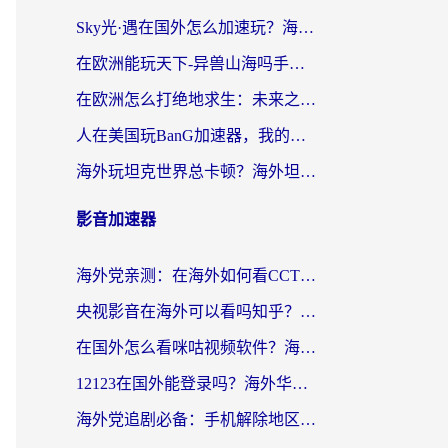
Sky光·遇在国外怎么加速玩？海外党亲测有效的国服游戏加速指南
在欧洲能玩天下-异兽山海吗手游？海外玩家的加速器生存指南
在欧洲怎么打绝地求生：未来之役不卡？留学生亲测的加速器避坑指南
人在美国玩BanG加速器，我的延迟终于绿了
海外玩坦克世界总卡顿？海外坦克世界加速器有哪些？实测好用的选择在这里
影音加速器
海外党亲测：在海外如何看CCTV？告别“仅限大陆播放”的实用指南
央视影音在海外可以看吗知乎？留学生亲测：3步解决地域限制+追剧自由
在国外怎么看咪咕视频软件？海外党亲测有效的回国加速方案
12123在国外能登录吗？海外华人必看的回国加速实用指南
海外党追剧必备：手机解除地区限制app怎么选？解决央视视频&国内剧地区限制全指南