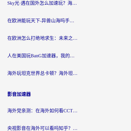
Sky光·遇在国外怎么加速玩？海外党亲测有效的国服游戏加速指南
在欧洲能玩天下-异兽山海吗手游？海外玩家的加速器生存指南
在欧洲怎么打绝地求生：未来之役不卡？留学生亲测的加速器避坑指南
人在美国玩BanG加速器，我的延迟终于绿了
海外玩坦克世界总卡顿？海外坦克世界加速器有哪些？实测好用的选择在这里
影音加速器
海外党亲测：在海外如何看CCTV？告别“仅限大陆播放”的实用指南
央视影音在海外可以看吗知乎？留学生亲测：3步解决地域限制+追剧自由