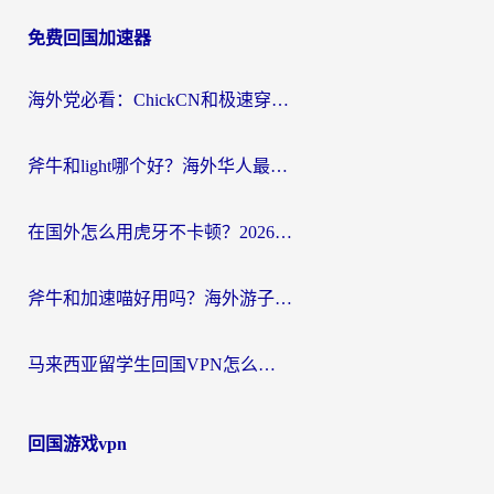
章
免费回国加速器
导
航
海外党必看：ChickCN和极速穿梭VPN好用吗？3招教你选对回国加速器无缝刷国内资源
斧牛和light哪个好？海外华人最关心的回国加速器选择难题，一篇讲透
在国外怎么用虎牙不卡顿？2026海外华人亲测有效的回国加速器选择指南
斧牛和加速喵好用吗？海外游子的真实选择困境
马来西亚留学生回国VPN怎么选？3个避坑点+1款实测好用的加速器推荐
回国游戏vpn