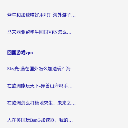
斧牛和加速喵好用吗？海外游子的真实选择困境
马来西亚留学生回国VPN怎么选？3个避坑点+1款实测好用的加速器推荐
回国游戏vpn
Sky光·遇在国外怎么加速玩？海外党亲测有效的国服游戏加速指南
在欧洲能玩天下-异兽山海吗手游？海外玩家的加速器生存指南
在欧洲怎么打绝地求生：未来之役不卡？留学生亲测的加速器避坑指南
人在美国玩BanG加速器，我的延迟终于绿了