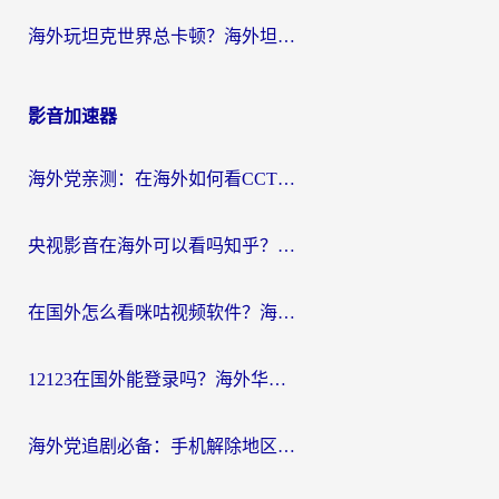
海外玩坦克世界总卡顿？海外坦克世界加速器有哪些？实测好用的选择在这里
影音加速器
海外党亲测：在海外如何看CCTV？告别“仅限大陆播放”的实用指南
央视影音在海外可以看吗知乎？留学生亲测：3步解决地域限制+追剧自由
在国外怎么看咪咕视频软件？海外党亲测有效的回国加速方案
12123在国外能登录吗？海外华人必看的回国加速实用指南
海外党追剧必备：手机解除地区限制app怎么选？解决央视视频&国内剧地区限制全指南