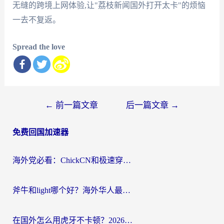
无缝的跨境上网体验,让"荔枝新闻国外打开太卡"的烦恼
一去不复返。
Spread the love
文
←
前一篇文章
后一篇文章
→
章
免费回国加速器
导
航
海外党必看：ChickCN和极速穿梭VPN好用吗？3招教你选对回国加速器无缝刷国内资源
斧牛和light哪个好？海外华人最关心的回国加速器选择难题，一篇讲透
在国外怎么用虎牙不卡顿？2026海外华人亲测有效的回国加速器选择指南