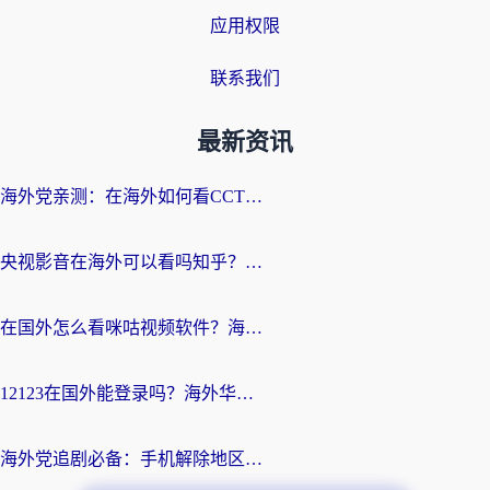
应用权限
联系我们
最新资讯
海外党亲测：在海外如何看CCTV？告别“仅限大陆播放”的实用指南
央视影音在海外可以看吗知乎？留学生亲测：3步解决地域限制+追剧自由
在国外怎么看咪咕视频软件？海外党亲测有效的回国加速方案
12123在国外能登录吗？海外华人必看的回国加速实用指南
海外党追剧必备：手机解除地区限制app怎么选？解决央视视频&国内剧地区限制全指南