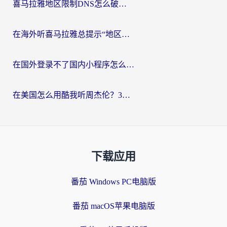
喜马拉雅地区限制DNS怎么破？海外党听国内音乐听书的终极解决方案
在海外听喜马拉雅总提示“地区限制”？3步轻松解除+听国内音乐全攻略
在国外登录不了国内小程序怎么办？选对回国加速器，轻松解锁国内资源
在美国怎么用酷我听周杰伦？3步搞定海外听歌难题
下载应用
番茄 Windows PC电脑版
番茄 macOS苹果电脑版