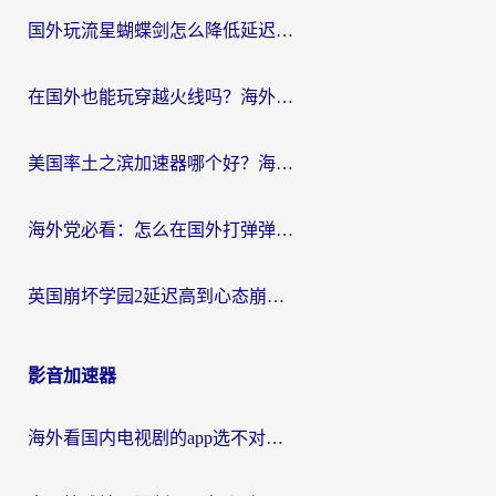
国外玩流星蝴蝶剑怎么降低延迟？海外党必看的加速秘籍（含欧洲鸣潮&彩虹岛优化攻略）
在国外也能玩穿越火线吗？海外玩家国服游戏畅玩终极指南
美国率土之滨加速器哪个好？海外党国服游戏畅玩终极指南（附多游戏解决方案）
海外党必看：怎么在国外打弹弹堂不卡？番茄加速器亲测指南
英国崩坏学园2延迟高到心态崩？海外党国服游戏加速终极指南
影音加速器
海外看国内电视剧的app选不对？这份回国加速器避坑指南帮你流畅追剧