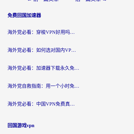
章
免费回国加速器
导
航
海外党必看：穿梭VPN好用吗？和云帆VPN对比哪个回国效果更好？附真实测评+避坑指南
海外党必看：如何选对国内VPN，实现无缝访问国内资源？
海外党必看：加速器下载永久免费版真的存在吗？教你无缝访问国内资源的正确姿势
海外党自救指南：用一个小时免费加速器，轻松打破国内资源访问壁垒？
海外党必看：中国VPN免费真的靠谱吗？手把手教你选对回国加速器
回国游戏vpn