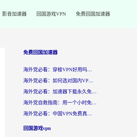
影音加速器
回国游戏VPN
免费回国加速器
免费回国加速器
海外党必看：穿梭VPN好用吗？和云帆VPN对比哪个回国效果更好？附真实测评+避坑指南
海外党必看：如何选对国内VPN，实现无缝访问国内资源？
海外党必看：加速器下载永久免费版真的存在吗？教你无缝访问国内资源的正确姿势
海外党自救指南：用一个小时免费加速器，轻松打破国内资源访问壁垒？
海外党必看：中国VPN免费真的靠谱吗？手把手教你选对回国加速器
回国游戏vpn