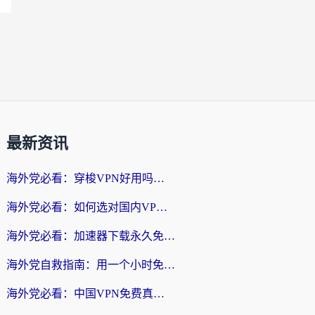
最新资讯
海外党必看：穿梭VPN好用吗？和云帆VPN对比哪个回国效果更好？附真实测评+避坑指南
海外党必看：如何选对国内VPN，实现无缝访问国内资源？
海外党必看：加速器下载永久免费版真的存在吗？教你无缝访问国内资源的正确姿势
海外党自救指南：用一个小时免费加速器，轻松打破国内资源访问壁垒？
海外党必看：中国VPN免费真的靠谱吗？手把手教你选对回国加速器