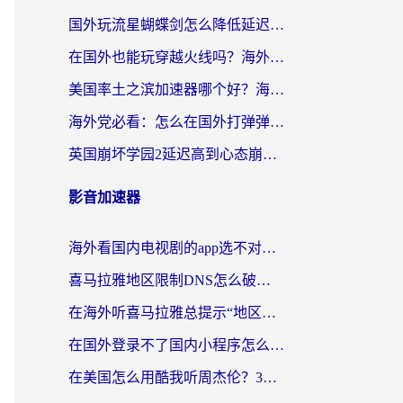
国外玩流星蝴蝶剑怎么降低延迟？海外党必看的加速秘籍（含欧洲鸣潮&彩虹岛优化攻略）
在国外也能玩穿越火线吗？海外玩家国服游戏畅玩终极指南
美国率土之滨加速器哪个好？海外党国服游戏畅玩终极指南（附多游戏解决方案）
海外党必看：怎么在国外打弹弹堂不卡？番茄加速器亲测指南
英国崩坏学园2延迟高到心态崩？海外党国服游戏加速终极指南
影音加速器
海外看国内电视剧的app选不对？这份回国加速器避坑指南帮你流畅追剧
喜马拉雅地区限制DNS怎么破？海外党听国内音乐听书的终极解决方案
在海外听喜马拉雅总提示“地区限制”？3步轻松解除+听国内音乐全攻略
在国外登录不了国内小程序怎么办？选对回国加速器，轻松解锁国内资源
在美国怎么用酷我听周杰伦？3步搞定海外听歌难题