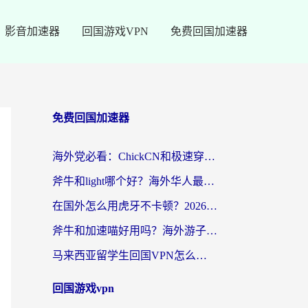
影音加速器
回国游戏VPN
免费回国加速器
免费回国加速器
海外党必看：ChickCN和极速穿梭VPN好用吗？3招教你选对回国加速器无缝刷国内资源
斧牛和light哪个好？海外华人最关心的回国加速器选择难题，一篇讲透
在国外怎么用虎牙不卡顿？2026海外华人亲测有效的回国加速器选择指南
斧牛和加速喵好用吗？海外游子的真实选择困境
马来西亚留学生回国VPN怎么选？3个避坑点+1款实测好用的加速器推荐
回国游戏vpn