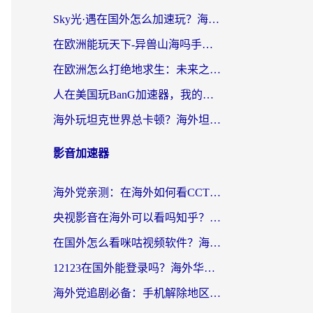
Sky光·遇在国外怎么加速玩？海外党亲测有效的国服游戏加速指南
在欧洲能玩天下-异兽山海吗手游？海外玩家的加速器生存指南
在欧洲怎么打绝地求生：未来之役不卡？留学生亲测的加速器避坑指南
人在美国玩BanG加速器，我的延迟终于绿了
海外玩坦克世界总卡顿？海外坦克世界加速器有哪些？实测好用的选择在这里
影音加速器
海外党亲测：在海外如何看CCTV？告别“仅限大陆播放”的实用指南
央视影音在海外可以看吗知乎？留学生亲测：3步解决地域限制+追剧自由
在国外怎么看咪咕视频软件？海外党亲测有效的回国加速方案
12123在国外能登录吗？海外华人必看的回国加速实用指南
海外党追剧必备：手机解除地区限制app怎么选？解决央视视频&国内剧地区限制全指南