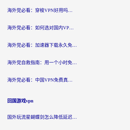
航
海外党必看：穿梭VPN好用吗？和云帆VPN对比哪个回国效果更好？附真实测评+避坑指南
海外党必看：如何选对国内VPN，实现无缝访问国内资源？
海外党必看：加速器下载永久免费版真的存在吗？教你无缝访问国内资源的正确姿势
海外党自救指南：用一个小时免费加速器，轻松打破国内资源访问壁垒？
海外党必看：中国VPN免费真的靠谱吗？手把手教你选对回国加速器
回国游戏vpn
国外玩流星蝴蝶剑怎么降低延迟？海外党必看的加速秘籍（含欧洲鸣潮&彩虹岛优化攻略）