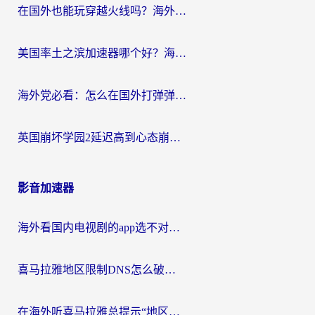
在国外也能玩穿越火线吗？海外玩家国服游戏畅玩终极指南
美国率土之滨加速器哪个好？海外党国服游戏畅玩终极指南（附多游戏解决方案）
海外党必看：怎么在国外打弹弹堂不卡？番茄加速器亲测指南
英国崩坏学园2延迟高到心态崩？海外党国服游戏加速终极指南
影音加速器
海外看国内电视剧的app选不对？这份回国加速器避坑指南帮你流畅追剧
喜马拉雅地区限制DNS怎么破？海外党听国内音乐听书的终极解决方案
在海外听喜马拉雅总提示“地区限制”？3步轻松解除+听国内音乐全攻略