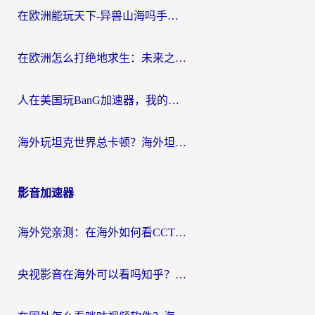
在欧洲能玩天下-异兽山海吗手游？海外玩家的加速器生存指南
在欧洲怎么打绝地求生：未来之役不卡？留学生亲测的加速器避坑指南
人在美国玩BanG加速器，我的延迟终于绿了
海外玩坦克世界总卡顿？海外坦克世界加速器有哪些？实测好用的选择在这里
影音加速器
海外党亲测：在海外如何看CCTV？告别“仅限大陆播放”的实用指南
央视影音在海外可以看吗知乎？留学生亲测：3步解决地域限制+追剧自由