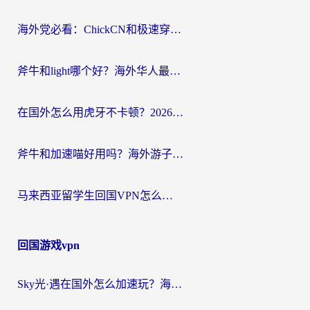
航
海外党必看：ChickCN和极速穿梭VPN好用吗？3招教你选对回国加速器无缝刷国内资源
斧牛和light哪个好？海外华人最关心的回国加速器选择难题，一篇讲透
在国外怎么用虎牙不卡顿？2026海外华人亲测有效的回国加速器选择指南
斧牛和加速喵好用吗？海外游子的真实选择困境
马来西亚留学生回国VPN怎么选？3个避坑点+1款实测好用的加速器推荐
回国游戏vpn
Sky光·遇在国外怎么加速玩？海外党亲测有效的国服游戏加速指南