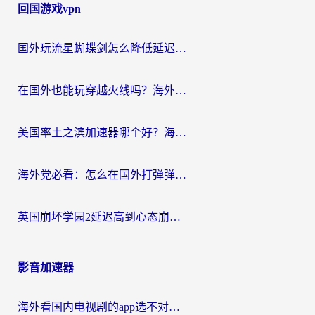
回国游戏vpn
国外玩流星蝴蝶剑怎么降低延迟？海外党必看的加速秘籍（含欧洲鸣潮&彩虹岛优化攻略）
在国外也能玩穿越火线吗？海外玩家国服游戏畅玩终极指南
美国率土之滨加速器哪个好？海外党国服游戏畅玩终极指南（附多游戏解决方案）
海外党必看：怎么在国外打弹弹堂不卡？番茄加速器亲测指南
英国崩坏学园2延迟高到心态崩？海外党国服游戏加速终极指南
影音加速器
海外看国内电视剧的app选不对？这份回国加速器避坑指南帮你流畅追剧