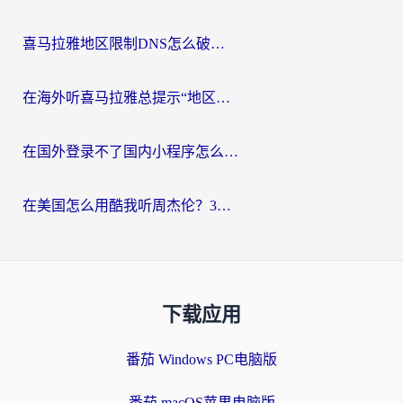
喜马拉雅地区限制DNS怎么破？海外党听国内音乐听书的终极解决方案
在海外听喜马拉雅总提示“地区限制”？3步轻松解除+听国内音乐全攻略
在国外登录不了国内小程序怎么办？选对回国加速器，轻松解锁国内资源
在美国怎么用酷我听周杰伦？3步搞定海外听歌难题
下载应用
番茄 Windows PC电脑版
番茄 macOS苹果电脑版