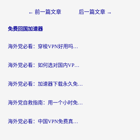
文
←
前一篇文章
后一篇文章
→
章
免费回国加速器
导
航
海外党必看：穿梭VPN好用吗？和云帆VPN对比哪个回国效果更好？附真实测评+避坑指南
海外党必看：如何选对国内VPN，实现无缝访问国内资源？
海外党必看：加速器下载永久免费版真的存在吗？教你无缝访问国内资源的正确姿势
海外党自救指南：用一个小时免费加速器，轻松打破国内资源访问壁垒？
海外党必看：中国VPN免费真的靠谱吗？手把手教你选对回国加速器