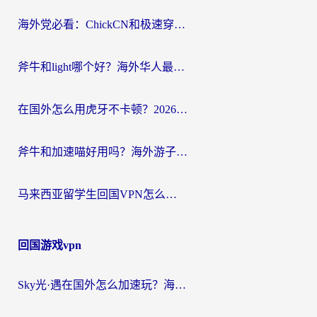
航
海外党必看：ChickCN和极速穿梭VPN好用吗？3招教你选对回国加速器无缝刷国内资源
斧牛和light哪个好？海外华人最关心的回国加速器选择难题，一篇讲透
在国外怎么用虎牙不卡顿？2026海外华人亲测有效的回国加速器选择指南
斧牛和加速喵好用吗？海外游子的真实选择困境
马来西亚留学生回国VPN怎么选？3个避坑点+1款实测好用的加速器推荐
回国游戏vpn
Sky光·遇在国外怎么加速玩？海外党亲测有效的国服游戏加速指南