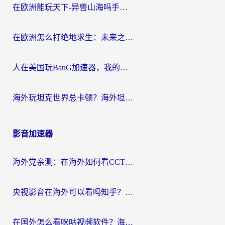
在欧洲能玩天下-异兽山海吗手游？海外玩家的加速器生存指南
在欧洲怎么打绝地求生：未来之役不卡？留学生亲测的加速器避坑指南
人在美国玩BanG加速器，我的延迟终于绿了
海外玩坦克世界总卡顿？海外坦克世界加速器有哪些？实测好用的选择在这里
影音加速器
海外党亲测：在海外如何看CCTV？告别“仅限大陆播放”的实用指南
央视影音在海外可以看吗知乎？留学生亲测：3步解决地域限制+追剧自由
在国外怎么看咪咕视频软件？海外党亲测有效的回国加速方案