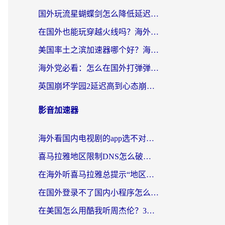
国外玩流星蝴蝶剑怎么降低延迟？海外党必看的加速秘籍（含欧洲鸣潮&彩虹岛优化攻略）
在国外也能玩穿越火线吗？海外玩家国服游戏畅玩终极指南
美国率土之滨加速器哪个好？海外党国服游戏畅玩终极指南（附多游戏解决方案）
海外党必看：怎么在国外打弹弹堂不卡？番茄加速器亲测指南
英国崩坏学园2延迟高到心态崩？海外党国服游戏加速终极指南
影音加速器
海外看国内电视剧的app选不对？这份回国加速器避坑指南帮你流畅追剧
喜马拉雅地区限制DNS怎么破？海外党听国内音乐听书的终极解决方案
在海外听喜马拉雅总提示“地区限制”？3步轻松解除+听国内音乐全攻略
在国外登录不了国内小程序怎么办？选对回国加速器，轻松解锁国内资源
在美国怎么用酷我听周杰伦？3步搞定海外听歌难题