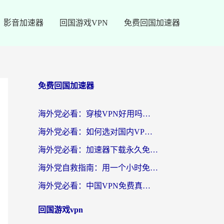
影音加速器
回国游戏VPN
免费回国加速器
免费回国加速器
海外党必看：穿梭VPN好用吗？和云帆VPN对比哪个回国效果更好？附真实测评+避坑指南
海外党必看：如何选对国内VPN，实现无缝访问国内资源？
海外党必看：加速器下载永久免费版真的存在吗？教你无缝访问国内资源的正确姿势
海外党自救指南：用一个小时免费加速器，轻松打破国内资源访问壁垒？
海外党必看：中国VPN免费真的靠谱吗？手把手教你选对回国加速器
回国游戏vpn