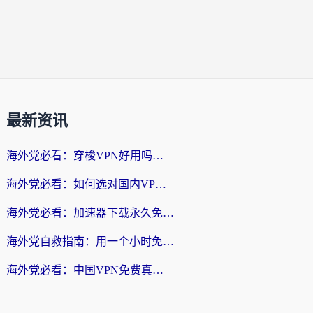
最新资讯
海外党必看：穿梭VPN好用吗？和云帆VPN对比哪个回国效果更好？附真实测评+避坑指南
海外党必看：如何选对国内VPN，实现无缝访问国内资源？
海外党必看：加速器下载永久免费版真的存在吗？教你无缝访问国内资源的正确姿势
海外党自救指南：用一个小时免费加速器，轻松打破国内资源访问壁垒？
海外党必看：中国VPN免费真的靠谱吗？手把手教你选对回国加速器