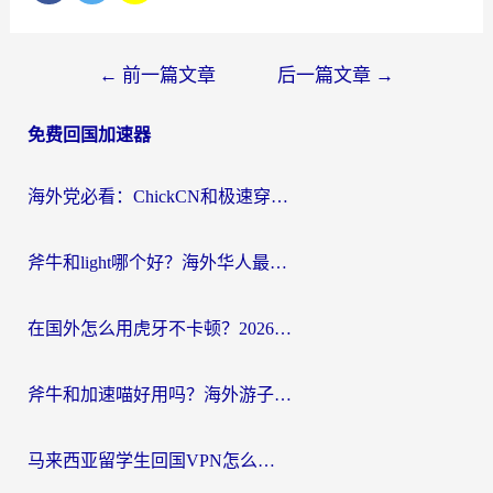
文
←
前一篇文章
后一篇文章
→
章
免费回国加速器
导
航
海外党必看：ChickCN和极速穿梭VPN好用吗？3招教你选对回国加速器无缝刷国内资源
斧牛和light哪个好？海外华人最关心的回国加速器选择难题，一篇讲透
在国外怎么用虎牙不卡顿？2026海外华人亲测有效的回国加速器选择指南
斧牛和加速喵好用吗？海外游子的真实选择困境
马来西亚留学生回国VPN怎么选？3个避坑点+1款实测好用的加速器推荐