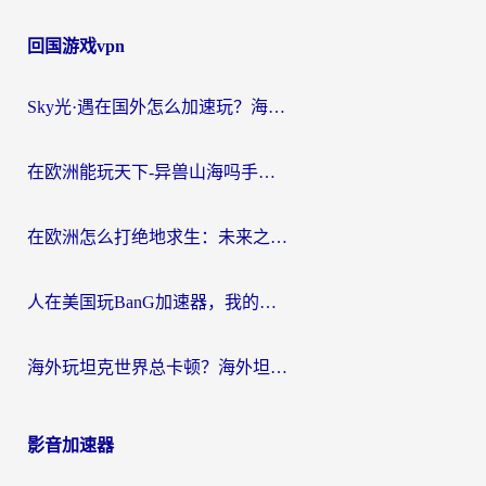
回国游戏vpn
Sky光·遇在国外怎么加速玩？海外党亲测有效的国服游戏加速指南
在欧洲能玩天下-异兽山海吗手游？海外玩家的加速器生存指南
在欧洲怎么打绝地求生：未来之役不卡？留学生亲测的加速器避坑指南
人在美国玩BanG加速器，我的延迟终于绿了
海外玩坦克世界总卡顿？海外坦克世界加速器有哪些？实测好用的选择在这里
影音加速器