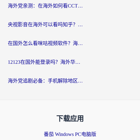
海外党亲测：在海外如何看CCTV？告别“仅限大陆播放”的实用指南
央视影音在海外可以看吗知乎？留学生亲测：3步解决地域限制+追剧自由
在国外怎么看咪咕视频软件？海外党亲测有效的回国加速方案
12123在国外能登录吗？海外华人必看的回国加速实用指南
海外党追剧必备：手机解除地区限制app怎么选？解决央视视频&国内剧地区限制全指南
下载应用
番茄 Windows PC电脑版