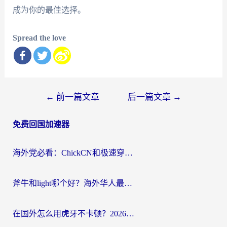
成为你的最佳选择。
Spread the love
文
←
前一篇文章
后一篇文章
→
章
免费回国加速器
导
航
海外党必看：ChickCN和极速穿梭VPN好用吗？3招教你选对回国加速器无缝刷国内资源
斧牛和light哪个好？海外华人最关心的回国加速器选择难题，一篇讲透
在国外怎么用虎牙不卡顿？2026海外华人亲测有效的回国加速器选择指南