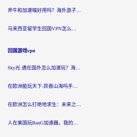
斧牛和加速喵好用吗？海外游子的真实选择困境
马来西亚留学生回国VPN怎么选？3个避坑点+1款实测好用的加速器推荐
回国游戏vpn
Sky光·遇在国外怎么加速玩？海外党亲测有效的国服游戏加速指南
在欧洲能玩天下-异兽山海吗手游？海外玩家的加速器生存指南
在欧洲怎么打绝地求生：未来之役不卡？留学生亲测的加速器避坑指南
人在美国玩BanG加速器，我的延迟终于绿了