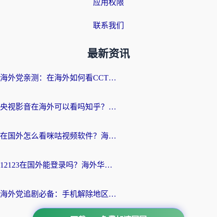
应用权限
联系我们
最新资讯
海外党亲测：在海外如何看CCTV？告别“仅限大陆播放”的实用指南
央视影音在海外可以看吗知乎？留学生亲测：3步解决地域限制+追剧自由
在国外怎么看咪咕视频软件？海外党亲测有效的回国加速方案
12123在国外能登录吗？海外华人必看的回国加速实用指南
海外党追剧必备：手机解除地区限制app怎么选？解决央视视频&国内剧地区限制全指南