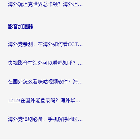
海外玩坦克世界总卡顿？海外坦克世界加速器有哪些？实测好用的选择在这里
影音加速器
海外党亲测：在海外如何看CCTV？告别“仅限大陆播放”的实用指南
央视影音在海外可以看吗知乎？留学生亲测：3步解决地域限制+追剧自由
在国外怎么看咪咕视频软件？海外党亲测有效的回国加速方案
12123在国外能登录吗？海外华人必看的回国加速实用指南
海外党追剧必备：手机解除地区限制app怎么选？解决央视视频&国内剧地区限制全指南