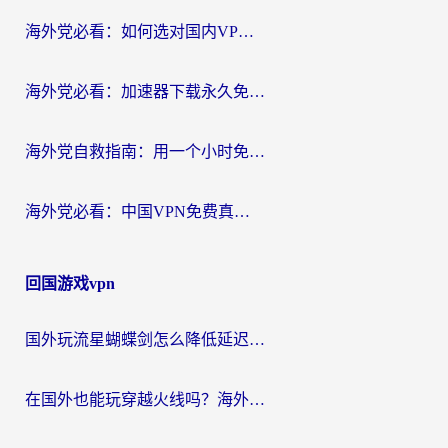
海外党必看：如何选对国内VPN，实现无缝访问国内资源？
海外党必看：加速器下载永久免费版真的存在吗？教你无缝访问国内资源的正确姿势
海外党自救指南：用一个小时免费加速器，轻松打破国内资源访问壁垒？
海外党必看：中国VPN免费真的靠谱吗？手把手教你选对回国加速器
回国游戏vpn
国外玩流星蝴蝶剑怎么降低延迟？海外党必看的加速秘籍（含欧洲鸣潮&彩虹岛优化攻略）
在国外也能玩穿越火线吗？海外玩家国服游戏畅玩终极指南