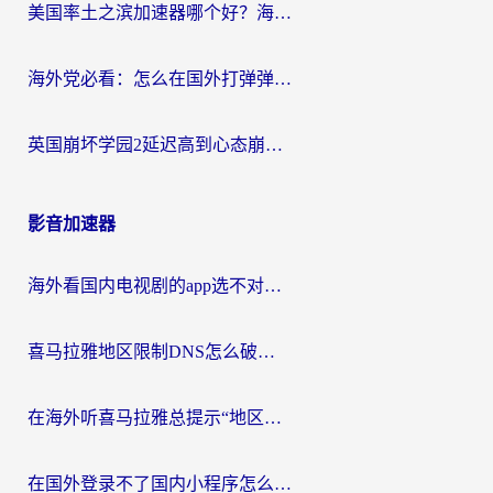
美国率土之滨加速器哪个好？海外党国服游戏畅玩终极指南（附多游戏解决方案）
海外党必看：怎么在国外打弹弹堂不卡？番茄加速器亲测指南
英国崩坏学园2延迟高到心态崩？海外党国服游戏加速终极指南
影音加速器
海外看国内电视剧的app选不对？这份回国加速器避坑指南帮你流畅追剧
喜马拉雅地区限制DNS怎么破？海外党听国内音乐听书的终极解决方案
在海外听喜马拉雅总提示“地区限制”？3步轻松解除+听国内音乐全攻略
在国外登录不了国内小程序怎么办？选对回国加速器，轻松解锁国内资源