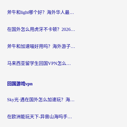
斧牛和light哪个好？海外华人最关心的回国加速器选择难题，一篇讲透
在国外怎么用虎牙不卡顿？2026海外华人亲测有效的回国加速器选择指南
斧牛和加速喵好用吗？海外游子的真实选择困境
马来西亚留学生回国VPN怎么选？3个避坑点+1款实测好用的加速器推荐
回国游戏vpn
Sky光·遇在国外怎么加速玩？海外党亲测有效的国服游戏加速指南
在欧洲能玩天下-异兽山海吗手游？海外玩家的加速器生存指南