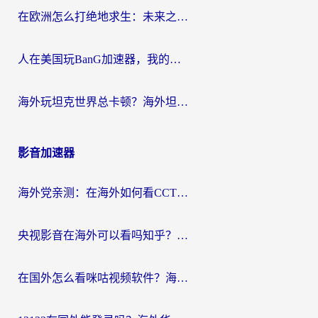
在欧洲怎么打绝地求生：未来之役不卡？留学生亲测的加速器避坑指南
人在美国玩BanG加速器，我的延迟终于绿了
海外玩坦克世界总卡顿？海外坦克世界加速器有哪些？实测好用的选择在这里
影音加速器
海外党亲测：在海外如何看CCTV？告别“仅限大陆播放”的实用指南
央视影音在海外可以看吗知乎？留学生亲测：3步解决地域限制+追剧自由
在国外怎么看咪咕视频软件？海外党亲测有效的回国加速方案