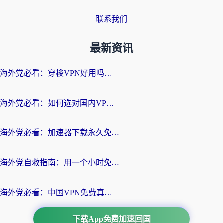
联系我们
最新资讯
海外党必看：穿梭VPN好用吗？和云帆VPN对比哪个回国效果更好？附真实测评+避坑指南
海外党必看：如何选对国内VPN，实现无缝访问国内资源？
海外党必看：加速器下载永久免费版真的存在吗？教你无缝访问国内资源的正确姿势
海外党自救指南：用一个小时免费加速器，轻松打破国内资源访问壁垒？
海外党必看：中国VPN免费真的靠谱吗？手把手教你选对回国加速器
下载App免费加速回国