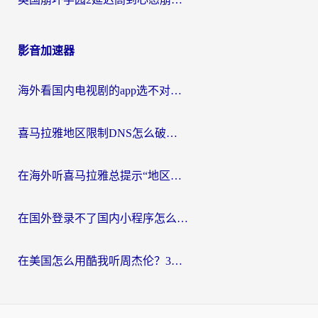
影音加速器
海外看国内电视剧的app选不对？这份回国加速器避坑指南帮你流畅追剧
喜马拉雅地区限制DNS怎么破？海外党听国内音乐听书的终极解决方案
在海外听喜马拉雅总提示“地区限制”？3步轻松解除+听国内音乐全攻略
在国外登录不了国内小程序怎么办？选对回国加速器，轻松解锁国内资源
在美国怎么用酷我听周杰伦？3步搞定海外听歌难题