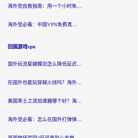
海外党自救指南：用一个小时免费加速器，轻松打破国内资源访问壁垒？
海外党必看：中国VPN免费真的靠谱吗？手把手教你选对回国加速器
回国游戏vpn
国外玩流星蝴蝶剑怎么降低延迟？海外党必看的加速秘籍（含欧洲鸣潮&彩虹岛优化攻略）
在国外也能玩穿越火线吗？海外玩家国服游戏畅玩终极指南
美国率土之滨加速器哪个好？海外党国服游戏畅玩终极指南（附多游戏解决方案）
海外党必看：怎么在国外打弹弹堂不卡？番茄加速器亲测指南
英国崩坏学园2延迟高到心态崩？海外党国服游戏加速终极指南