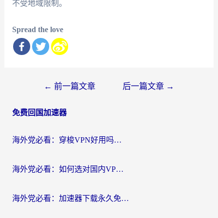
不受地域限制。
Spread the love
文
←
前一篇文章
后一篇文章
→
章
免费回国加速器
导
航
海外党必看：穿梭VPN好用吗？和云帆VPN对比哪个回国效果更好？附真实测评+避坑指南
海外党必看：如何选对国内VPN，实现无缝访问国内资源？
海外党必看：加速器下载永久免费版真的存在吗？教你无缝访问国内资源的正确姿势