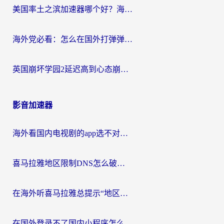
美国率土之滨加速器哪个好？海外党国服游戏畅玩终极指南（附多游戏解决方案）
海外党必看：怎么在国外打弹弹堂不卡？番茄加速器亲测指南
英国崩坏学园2延迟高到心态崩？海外党国服游戏加速终极指南
影音加速器
海外看国内电视剧的app选不对？这份回国加速器避坑指南帮你流畅追剧
喜马拉雅地区限制DNS怎么破？海外党听国内音乐听书的终极解决方案
在海外听喜马拉雅总提示“地区限制”？3步轻松解除+听国内音乐全攻略
在国外登录不了国内小程序怎么办？选对回国加速器，轻松解锁国内资源