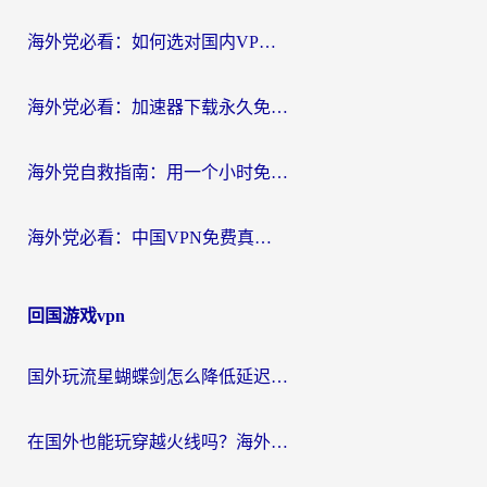
海外党必看：如何选对国内VPN，实现无缝访问国内资源？
海外党必看：加速器下载永久免费版真的存在吗？教你无缝访问国内资源的正确姿势
海外党自救指南：用一个小时免费加速器，轻松打破国内资源访问壁垒？
海外党必看：中国VPN免费真的靠谱吗？手把手教你选对回国加速器
回国游戏vpn
国外玩流星蝴蝶剑怎么降低延迟？海外党必看的加速秘籍（含欧洲鸣潮&彩虹岛优化攻略）
在国外也能玩穿越火线吗？海外玩家国服游戏畅玩终极指南