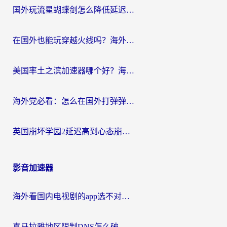
国外玩流星蝴蝶剑怎么降低延迟？海外党必看的加速秘籍（含欧洲鸣潮&彩虹岛优化攻略）
在国外也能玩穿越火线吗？海外玩家国服游戏畅玩终极指南
美国率土之滨加速器哪个好？海外党国服游戏畅玩终极指南（附多游戏解决方案）
海外党必看：怎么在国外打弹弹堂不卡？番茄加速器亲测指南
英国崩坏学园2延迟高到心态崩？海外党国服游戏加速终极指南
影音加速器
海外看国内电视剧的app选不对？这份回国加速器避坑指南帮你流畅追剧
喜马拉雅地区限制DNS怎么破？海外党听国内音乐听书的终极解决方案