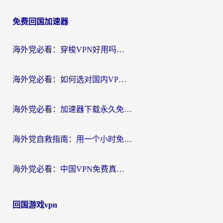
章
免费回国加速器
导
航
海外党必看：穿梭VPN好用吗？和云帆VPN对比哪个回国效果更好？附真实测评+避坑指南
海外党必看：如何选对国内VPN，实现无缝访问国内资源？
海外党必看：加速器下载永久免费版真的存在吗？教你无缝访问国内资源的正确姿势
海外党自救指南：用一个小时免费加速器，轻松打破国内资源访问壁垒？
海外党必看：中国VPN免费真的靠谱吗？手把手教你选对回国加速器
回国游戏vpn