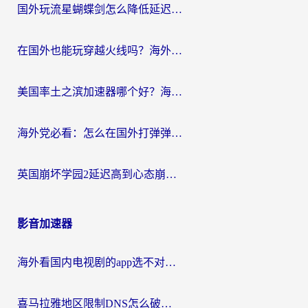
国外玩流星蝴蝶剑怎么降低延迟？海外党必看的加速秘籍（含欧洲鸣潮&彩虹岛优化攻略）
在国外也能玩穿越火线吗？海外玩家国服游戏畅玩终极指南
美国率土之滨加速器哪个好？海外党国服游戏畅玩终极指南（附多游戏解决方案）
海外党必看：怎么在国外打弹弹堂不卡？番茄加速器亲测指南
英国崩坏学园2延迟高到心态崩？海外党国服游戏加速终极指南
影音加速器
海外看国内电视剧的app选不对？这份回国加速器避坑指南帮你流畅追剧
喜马拉雅地区限制DNS怎么破？海外党听国内音乐听书的终极解决方案