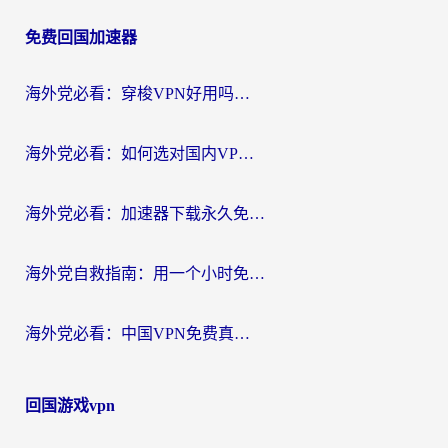
章
免费回国加速器
导
航
海外党必看：穿梭VPN好用吗？和云帆VPN对比哪个回国效果更好？附真实测评+避坑指南
海外党必看：如何选对国内VPN，实现无缝访问国内资源？
海外党必看：加速器下载永久免费版真的存在吗？教你无缝访问国内资源的正确姿势
海外党自救指南：用一个小时免费加速器，轻松打破国内资源访问壁垒？
海外党必看：中国VPN免费真的靠谱吗？手把手教你选对回国加速器
回国游戏vpn