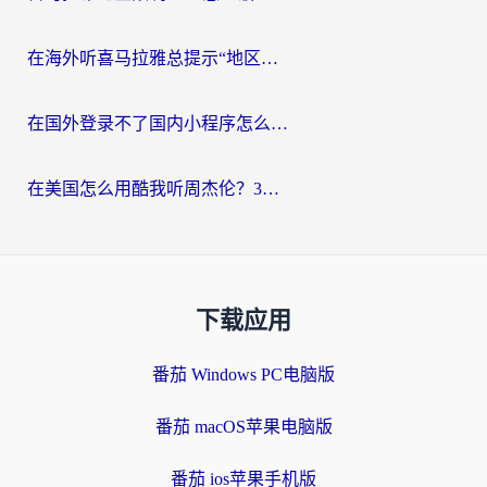
在海外听喜马拉雅总提示“地区限制”？3步轻松解除+听国内音乐全攻略
在国外登录不了国内小程序怎么办？选对回国加速器，轻松解锁国内资源
在美国怎么用酷我听周杰伦？3步搞定海外听歌难题
下载应用
番茄 Windows PC电脑版
番茄 macOS苹果电脑版
番茄 ios苹果手机版