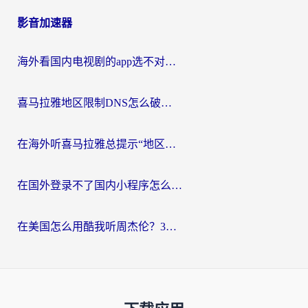
影音加速器
海外看国内电视剧的app选不对？这份回国加速器避坑指南帮你流畅追剧
喜马拉雅地区限制DNS怎么破？海外党听国内音乐听书的终极解决方案
在海外听喜马拉雅总提示“地区限制”？3步轻松解除+听国内音乐全攻略
在国外登录不了国内小程序怎么办？选对回国加速器，轻松解锁国内资源
在美国怎么用酷我听周杰伦？3步搞定海外听歌难题