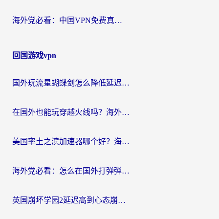
海外党必看：中国VPN免费真的靠谱吗？手把手教你选对回国加速器
回国游戏vpn
国外玩流星蝴蝶剑怎么降低延迟？海外党必看的加速秘籍（含欧洲鸣潮&彩虹岛优化攻略）
在国外也能玩穿越火线吗？海外玩家国服游戏畅玩终极指南
美国率土之滨加速器哪个好？海外党国服游戏畅玩终极指南（附多游戏解决方案）
海外党必看：怎么在国外打弹弹堂不卡？番茄加速器亲测指南
英国崩坏学园2延迟高到心态崩？海外党国服游戏加速终极指南