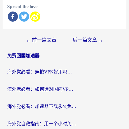
Spread the love
文
←
前一篇文章
后一篇文章
→
章
免费回国加速器
导
航
海外党必看：穿梭VPN好用吗？和云帆VPN对比哪个回国效果更好？附真实测评+避坑指南
海外党必看：如何选对国内VPN，实现无缝访问国内资源？
海外党必看：加速器下载永久免费版真的存在吗？教你无缝访问国内资源的正确姿势
海外党自救指南：用一个小时免费加速器，轻松打破国内资源访问壁垒？