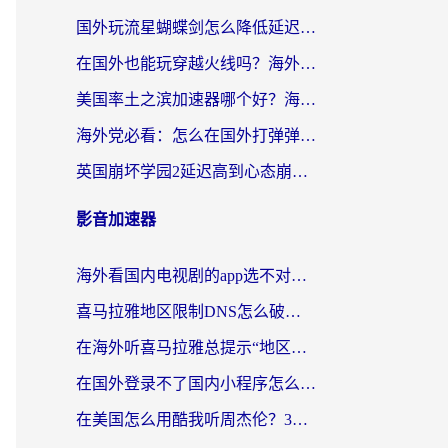
国外玩流星蝴蝶剑怎么降低延迟？海外党必看的加速秘籍（含欧洲鸣潮&彩虹岛优化攻略）
在国外也能玩穿越火线吗？海外玩家国服游戏畅玩终极指南
美国率土之滨加速器哪个好？海外党国服游戏畅玩终极指南（附多游戏解决方案）
海外党必看：怎么在国外打弹弹堂不卡？番茄加速器亲测指南
英国崩坏学园2延迟高到心态崩？海外党国服游戏加速终极指南
影音加速器
海外看国内电视剧的app选不对？这份回国加速器避坑指南帮你流畅追剧
喜马拉雅地区限制DNS怎么破？海外党听国内音乐听书的终极解决方案
在海外听喜马拉雅总提示“地区限制”？3步轻松解除+听国内音乐全攻略
在国外登录不了国内小程序怎么办？选对回国加速器，轻松解锁国内资源
在美国怎么用酷我听周杰伦？3步搞定海外听歌难题