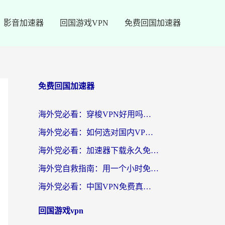
影音加速器
回国游戏VPN
免费回国加速器
免费回国加速器
海外党必看：穿梭VPN好用吗？和云帆VPN对比哪个回国效果更好？附真实测评+避坑指南
海外党必看：如何选对国内VPN，实现无缝访问国内资源？
海外党必看：加速器下载永久免费版真的存在吗？教你无缝访问国内资源的正确姿势
海外党自救指南：用一个小时免费加速器，轻松打破国内资源访问壁垒？
海外党必看：中国VPN免费真的靠谱吗？手把手教你选对回国加速器
回国游戏vpn