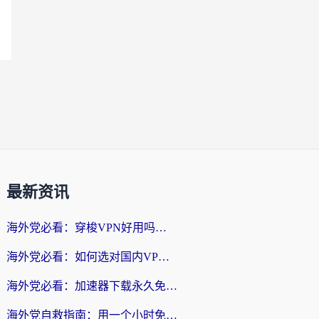
最新资讯
海外党必看：穿梭VPN好用吗？和云帆VPN对比哪个回国效果更好？附真实测评+避坑指南
海外党必看：如何选对国内VPN，实现无缝访问国内资源？
海外党必看：加速器下载永久免费版真的存在吗？教你无缝访问国内资源的正确姿势
海外党自救指南：用一个小时免费加速器，轻松打破国内资源访问壁垒？