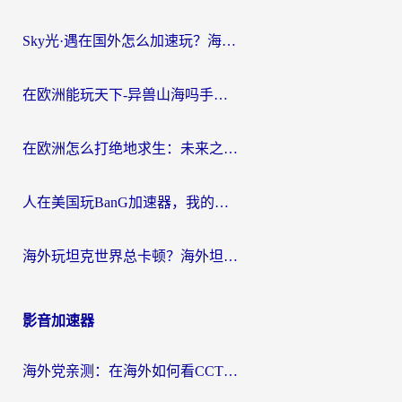
Sky光·遇在国外怎么加速玩？海外党亲测有效的国服游戏加速指南
在欧洲能玩天下-异兽山海吗手游？海外玩家的加速器生存指南
在欧洲怎么打绝地求生：未来之役不卡？留学生亲测的加速器避坑指南
人在美国玩BanG加速器，我的延迟终于绿了
海外玩坦克世界总卡顿？海外坦克世界加速器有哪些？实测好用的选择在这里
影音加速器
海外党亲测：在海外如何看CCTV？告别“仅限大陆播放”的实用指南