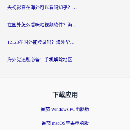
央视影音在海外可以看吗知乎？留学生亲测：3步解决地域限制+追剧自由
在国外怎么看咪咕视频软件？海外党亲测有效的回国加速方案
12123在国外能登录吗？海外华人必看的回国加速实用指南
海外党追剧必备：手机解除地区限制app怎么选？解决央视视频&国内剧地区限制全指南
下载应用
番茄 Windows PC电脑版
番茄 macOS苹果电脑版