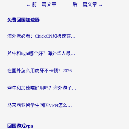
文
←
前一篇文章
后一篇文章
→
章
免费回国加速器
导
航
海外党必看：ChickCN和极速穿梭VPN好用吗？3招教你选对回国加速器无缝刷国内资源
斧牛和light哪个好？海外华人最关心的回国加速器选择难题，一篇讲透
在国外怎么用虎牙不卡顿？2026海外华人亲测有效的回国加速器选择指南
斧牛和加速喵好用吗？海外游子的真实选择困境
马来西亚留学生回国VPN怎么选？3个避坑点+1款实测好用的加速器推荐
回国游戏vpn